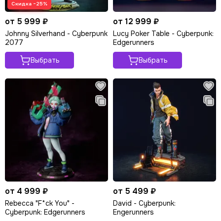
Скидка −25%
от 5 999 ₽
от 12 999 ₽
Johnny Silverhand - Cyberpunk
Lucy Poker Table - Cyberpunk:
2077
Edgerunners
Выбрать
Выбрать
от 4 999 ₽
от 5 499 ₽
Rebecca "F*ck You" -
David - Cyberpunk:
Cyberpunk: Edgerunners
Engerunners