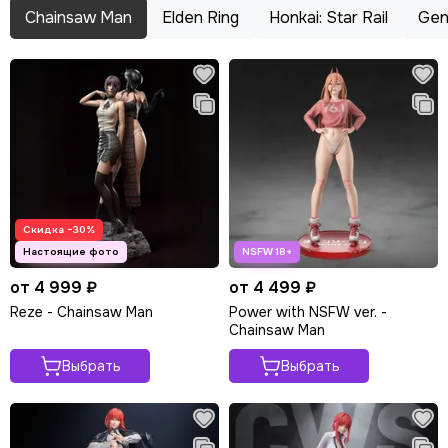
Chainsaw Man
Elden Ring
Honkai: Star Rail
Gen
Скидка −30%
от 4 999 ₽
от 4 499 ₽
Reze - Chainsaw Man
Power with NSFW ver. -
Chainsaw Man
Выбрать
Выбрать