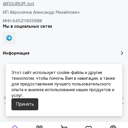
@FIGURIUM_bot
ИП Абросимов Александр
Михайлович
ИНН 645211655688
Мы в социальных сетях
Информация
Этот сайт использует cookie-файлы и другие
Разработка сайта -
JesusMB
| 2026 © FIGURIUM.
Карта сайта
технологии, чтобы помочь Вам в навигации, а также
для предоставления лучшего пользовательского
опыта и анализа использования наших продуктов и
услуг.
Вся представленная на сайте информация, касающаяся характеристик,
стоимости товаров и услуг, носит информационный характер и ни при
Принять
каких условиях не является публичной офертой, определяемой
положениями Статьи 437(2) Гражданского кодекса РФ.