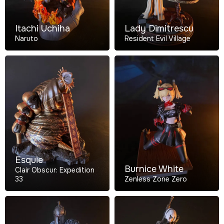
Itachi Uchiha
Lady Dimitrescu
Naruto
Resident Evil Village
Esquie
Burnice White
Clair Obscur: Expedition
33
Zenless Zone Zero