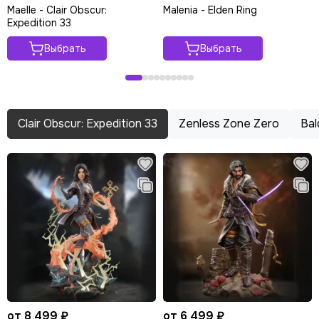
Maelle - Clair Obscur:
Malenia - Elden Ring
Expedition 33
Выбрать
Выбрать
Clair Obscur: Expedition 33
Zenless Zone Zero
Bal
от 8 499 ₽
от 6 499 ₽