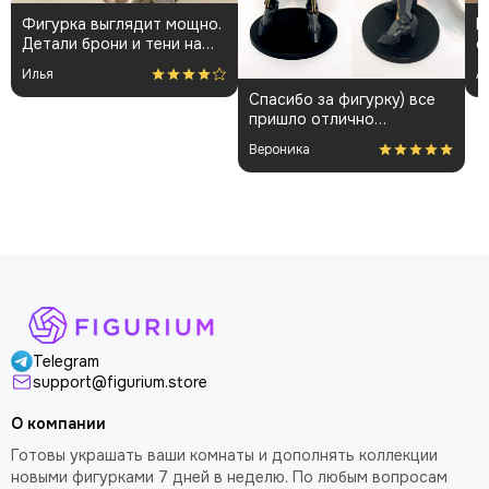
Фигурка выглядит мощно.
К
Детали брони и тени на
о
плаще проработаны
👍
Илья
А
аккуратно. Пришла быстро
Спасибо за фигурку) все
и без повреждений.
пришло отлично
Немного шатались
упакованным. Отдельная
некоторые части, но
Вероника
благодарность за
поправил теперь стоит
покраску модели.
как влитая. В целом
доволен
Telegram
support@figurium.store
О компании
Готовы украшать ваши комнаты и дополнять коллекции
новыми фигурками 7 дней в неделю. По любым вопросам