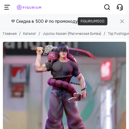
💜 Скидка в 500 ₽ по промокоду
FIGURIUM500
Главная
Каталог
Jujutsu Kaisen (Магическая Битва)
Toji Fushigu