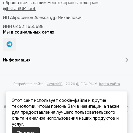
обращаться к нашим менеджерам в телеграм -
@FIGURIUM_bot
ИП Абросимов Александр
Михайлович
ИНН 645211655688
Мы в социальных сетях
Информация
Разработка сайта -
JesusMB
| 2026 © FIGURIUM.
Карта сайта
Этот сайт использует cookie-файлы и другие
технологии, чтобы помочь Вам в навигации, а также
Вся представленная на сайте информация, касающаяся характеристик,
стоимости товаров и услуг, носит информационный характер и ни при
для предоставления лучшего пользовательского
каких условиях не является публичной офертой, определяемой
опыта и анализа использования наших продуктов и
положениями Статьи 437(2) Гражданского кодекса РФ.
услуг.