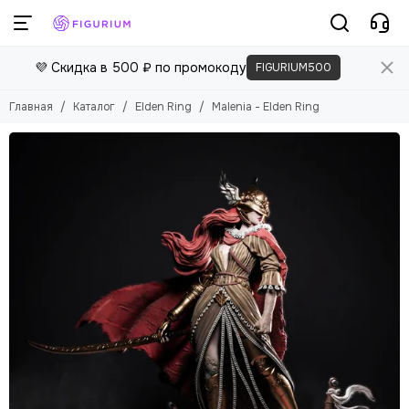
Elden Ring
💜 Скидка в 500 ₽ по промокоду
FIGURIUM500
Смотреть все товары
Bloodborne
Главная
Каталог
Elden Ring
Malenia - Elden Ring
Dark Souls