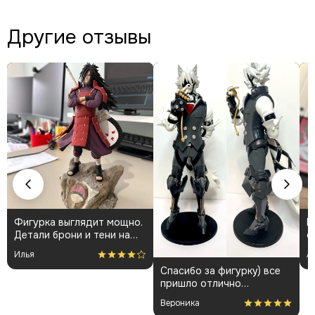
Другие отзывы
Фигурка выглядит мощно.
К
Детали брони и тени на
о
плаще проработаны
👍
Илья
А
аккуратно. Пришла быстро
Спасибо за фигурку) все
и без повреждений.
пришло отлично
Немного шатались
упакованным. Отдельная
некоторые части, но
Вероника
благодарность за
поправил теперь стоит