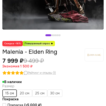
Скидка −16%
Malenia - Elden Ring
7 999 ₽
9 499 ₽
Экономия
1 500 ₽
Рейтинг и отзывы (1)
В наличии
Размер
15 см
20 см
25 см
30 см
Покраска
Покраска
(+
5 000 ₽
)