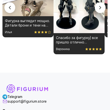
Фигурка выглядит мощно.
К
Детали брони и тени на
о
плаще проработаны
👍
Илья
А
аккуратно. Пришла быстро
Спасибо за фигурку) все
и без повреждений.
пришло отлично
Немного шатались
упакованным. Отдельная
некоторые части, но
Вероника
благодарность за
поправил теперь стоит
покраску модели.
как влитая. В целом
доволен
Telegram
support@figurium.store