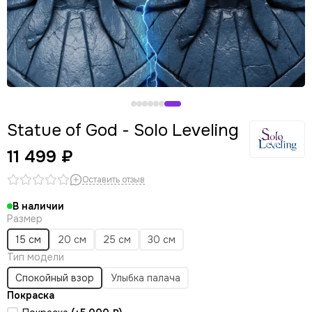
Statue of God - Solo Leveling
11 499 ₽
Оставить отзыв
В наличии
Размер
15 см
20 см
25 см
30 см
Тип модели
Спокойный взор
Улыбка палача
Покраска