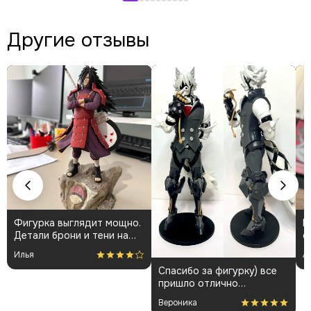
Другие отзывы
Фигурка выглядит мощно.
К
Детали брони и тени на
о
плаще проработаны
👍
Илья
А
аккуратно. Пришла быстро
Спасибо за фигурку) все
и без повреждений.
пришло отлично
Немного шатались
упакованным. Отдельная
некоторые части, но
Вероника
благодарность за
поправил теперь стоит