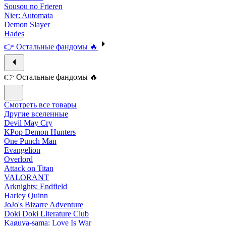
Sousou no Frieren
Nier: Automata
Demon Slayer
Hades
👉 Остальные фандомы 🔥
👉 Остальные фандомы 🔥
Смотреть все товары
Другие вселенные
Devil May Cry
KPop Demon Hunters
One Punch Man
Evangelion
Overlord
Attack on Titan
VALORANT
Arknights: Endfield
Harley Quinn
JoJo's Bizarre Adventure
Doki Doki Literature Club
Kaguya-sama: Love Is War