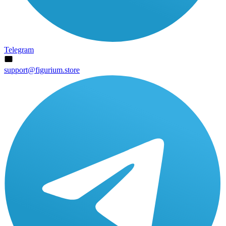
Telegram
support@figurium.store