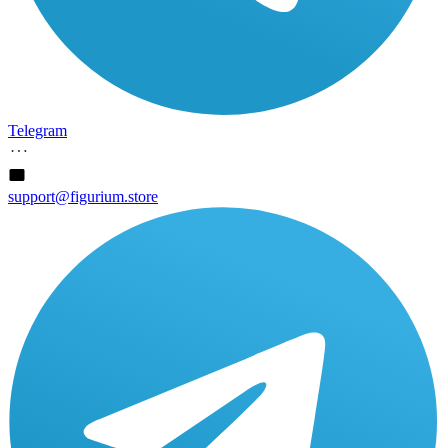
Telegram
support@figurium.store