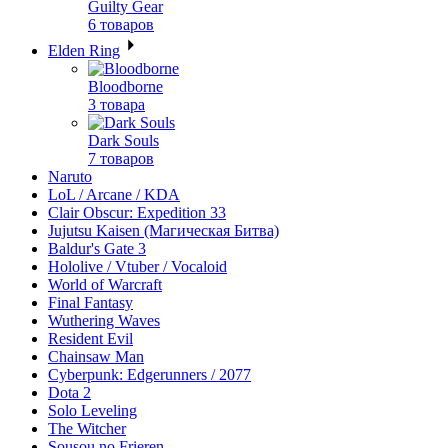
Guilty Gear
6 товаров
Elden Ring
Bloodborne
3 товара
Dark Souls
7 товаров
Naruto
LoL / Arcane / KDA
Clair Obscur: Expedition 33
Jujutsu Kaisen (Магическая Битва)
Baldur's Gate 3
Hololive / Vtuber / Vocaloid
World of Warcraft
Final Fantasy
Wuthering Waves
Resident Evil
Chainsaw Man
Cyberpunk: Edgerunners / 2077
Dota 2
Solo Leveling
The Witcher
Sousou no Frieren