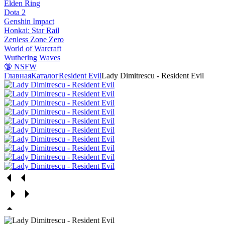
Elden Ring
Dota 2
Genshin Impact
Honkai: Star Rail
Zenless Zone Zero
World of Warcraft
Wuthering Waves
🔞 NSFW
Главная
Каталог
Resident Evil
Lady Dimitrescu - Resident Evil