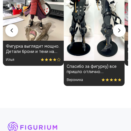
Фигурка выглядит мощно.
К
Детали брони и тени на
о
плаще проработаны
👍
Илья
А
аккуратно. Пришла быстро
Спасибо за фигурку) все
и без повреждений.
пришло отлично
Немного шатались
упакованным. Отдельная
некоторые части, но
Вероника
благодарность за
поправил теперь стоит
покраску модели.
как влитая. В целом
доволен