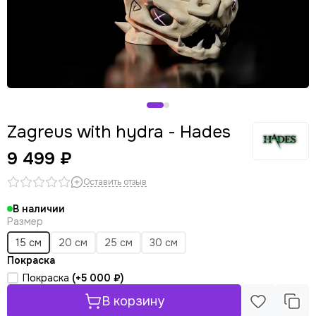
Zagreus with hydra - Hades
9 499 ₽
Оставить отзыв
В наличии
Размер
15 см
20 см
25 см
30 см
Покраска
Покраска
(+
5 000 ₽
)
В корзину