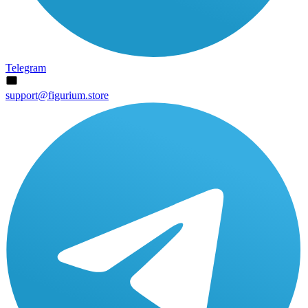
Telegram
support@figurium.store