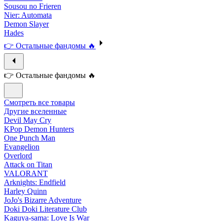
Sousou no Frieren
Nier: Automata
Demon Slayer
Hades
👉 Остальные фандомы 🔥
👉 Остальные фандомы 🔥
Смотреть все товары
Другие вселенные
Devil May Cry
KPop Demon Hunters
One Punch Man
Evangelion
Overlord
Attack on Titan
VALORANT
Arknights: Endfield
Harley Quinn
JoJo's Bizarre Adventure
Doki Doki Literature Club
Kaguya-sama: Love Is War