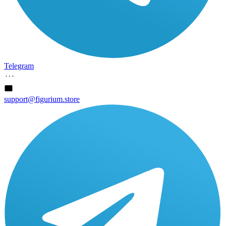
Telegram
support@figurium.store