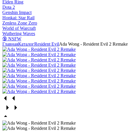
Elden Ring
Dota 2
Genshin Impact
Honkai: Star Rail
Zenless Zone Zero
World of Warcraft
Wuthering Waves
🔞 NSFW
Главная
Каталог
Resident Evil
Ada Wong - Resident Evil 2 Remake