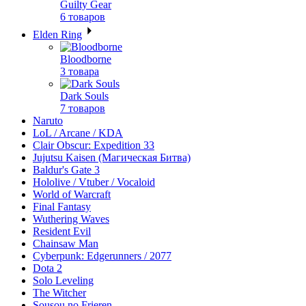
Guilty Gear
6 товаров
Elden Ring
Bloodborne
3 товара
Dark Souls
7 товаров
Naruto
LoL / Arcane / KDA
Clair Obscur: Expedition 33
Jujutsu Kaisen (Магическая Битва)
Baldur's Gate 3
Hololive / Vtuber / Vocaloid
World of Warcraft
Final Fantasy
Wuthering Waves
Resident Evil
Chainsaw Man
Cyberpunk: Edgerunners / 2077
Dota 2
Solo Leveling
The Witcher
Sousou no Frieren