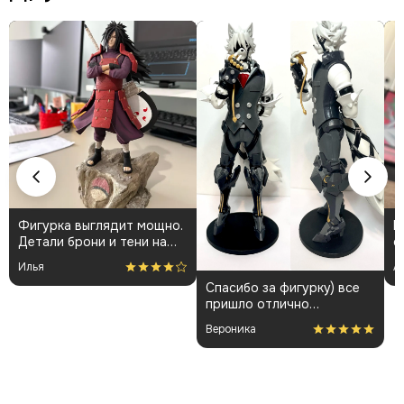
Фигурка выглядит мощно.
К
Детали брони и тени на
о
плаще проработаны
👍
Илья
А
аккуратно. Пришла быстро
Спасибо за фигурку) все
и без повреждений.
пришло отлично
Немного шатались
упакованным. Отдельная
некоторые части, но
Вероника
благодарность за
поправил теперь стоит
покраску модели.
как влитая. В целом
доволен