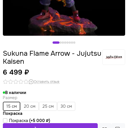
Sukuna Flame Arrow - Jujutsu
Kaisen
6 499 ₽
Оставить отзыв
В наличии
Размер
15 см
20 см
25 см
30 см
Покраска
Покраска
(+
5 000 ₽
)