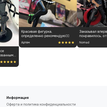
Красивая фигурка,
Заказывал вперв
определенно рекомендую👍🏻
понравилось, от
менеджарами до
Артём
Nomad
покраса
все
ованным.
ость за
Информация
Оферта и политика конфиденциальности