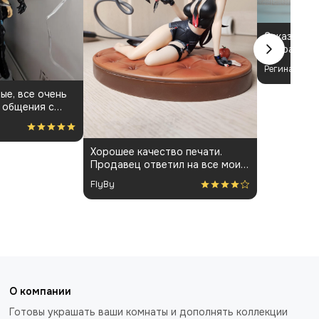
Заказала ф
выбрала з
Бёрнис. П
Регина
своих ожид
составила 
ые, все очень
визуальный
 общения с
понравился
 фигурки и
Хорошее качество печати.
Продавец ответил на все мои
вопросы и держал меня в
FlyBy
курсе всего процесса.
О компании
Готовы украшать ваши комнаты и дополнять коллекции