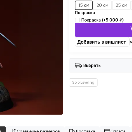
15 см
20 см
25 см
Покраска
Покраска
(+
5 000 ₽
)
Добавить в вишлист
Выбрать
Solo Leveling
е
Сравнение размеров
Доставка
Оплата