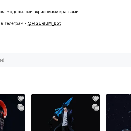
аска модельными акриловыми красками
в телеграм -
@FIGURIUM_bot
м!