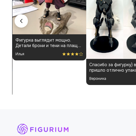
Фигурка выглядит мощно.
Детали брони и тени на плаще
проработаны аккуратно.
Илья
Пришла быстро и без
повреждений. Немного
Спасибо за фигурку) 
шатались некоторые части, но
пришло отлично упак
поправил теперь стоит как
Отдельная благодарн
влитая. В целом доволен
Вероника
покраску модели.