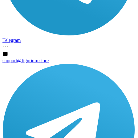
Telegram
support@figurium.store