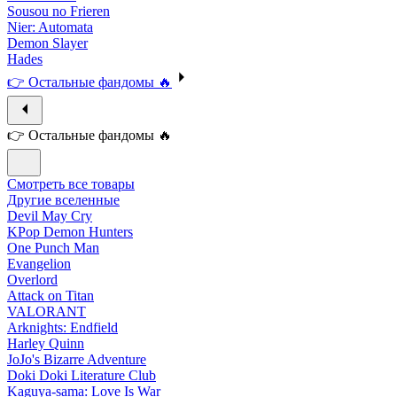
Sousou no Frieren
Nier: Automata
Demon Slayer
Hades
👉 Остальные фандомы 🔥
👉 Остальные фандомы 🔥
Смотреть все товары
Другие вселенные
Devil May Cry
KPop Demon Hunters
One Punch Man
Evangelion
Overlord
Attack on Titan
VALORANT
Arknights: Endfield
Harley Quinn
JoJo's Bizarre Adventure
Doki Doki Literature Club
Kaguya-sama: Love Is War