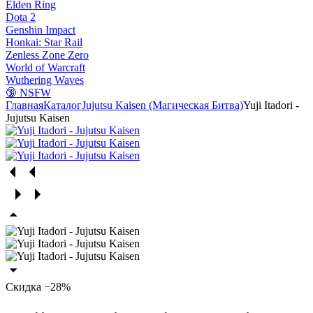
Elden Ring
Dota 2
Genshin Impact
Honkai: Star Rail
Zenless Zone Zero
World of Warcraft
Wuthering Waves
🔞 NSFW
Главная
Каталог
Jujutsu Kaisen (Магическая Битва)
Yuji Itadori -
Jujutsu Kaisen
Скидка −28%