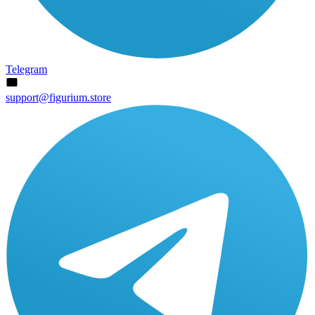
Telegram
support@figurium.store