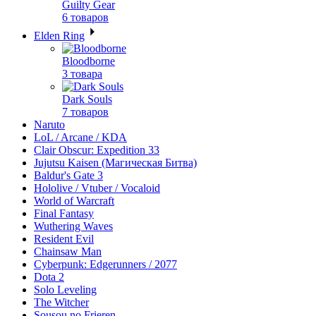
Guilty Gear
6 товаров
Elden Ring
Bloodborne
3 товара
Dark Souls
7 товаров
Naruto
LoL / Arcane / KDA
Clair Obscur: Expedition 33
Jujutsu Kaisen (Магическая Битва)
Baldur's Gate 3
Hololive / Vtuber / Vocaloid
World of Warcraft
Final Fantasy
Wuthering Waves
Resident Evil
Chainsaw Man
Cyberpunk: Edgerunners / 2077
Dota 2
Solo Leveling
The Witcher
Sousou no Frieren