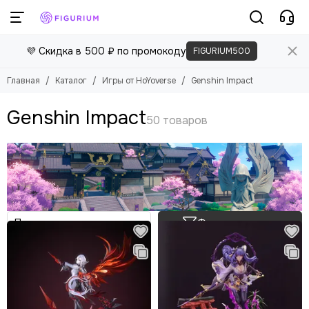
Игры от HoYoverse
💜 Скидка в 500 ₽ по промокоду
FIGURIUM500
Смотреть все товары
Genshin Impact
Главная
Каталог
Игры от HoYoverse
Genshin Impact
Zenless Zone Zero
Honkai: Star Rail
Genshin Impact
Фильтр товаров