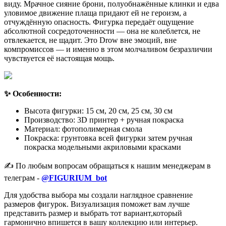
виду. Мрачное сияние брони, полуобнажённые клинки и едва
уловимое движение плаща придают ей не героизм, а
отчуждённую опасность. Фигурка передаёт ощущение
абсолютной сосредоточенности — она не колеблется, не
отвлекается, не щадит. Это Drow вне эмоций, вне
компромиссов — и именно в этом молчаливом безразличии
чувствуется её настоящая мощь.
✨ Особенности:
Высота фигурки: 15 см, 20 см, 25 см, 30 см
Производство: 3D принтер + ручная покраска
Материал: фотополимерная смола
Покраска: грунтовка всей фигурки затем ручная
покраска модельными акриловыми красками
✍️ По любым вопросам обращаться к нашим менеджерам в
телеграм -
@FIGURIUM_bot
Для удобства выбора мы создали наглядное сравнение
размеров фигурок. Визуализация поможет вам лучше
представить размер и выбрать тот вариант,который
гармонично впишется в вашу коллекцию или интерьер.