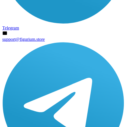
Telegram
support@figurium.store