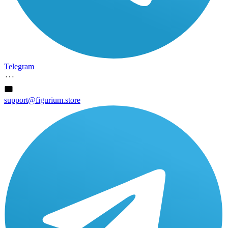
Telegram
support@figurium.store