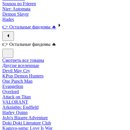
Sousou no Frieren
Nier: Automata
Demon Slayer
Hades
👉 Остальные фандомы 🔥
👉 Остальные фандомы 🔥
Смотреть все товары
Другие вселенные
Devil May Cry
KPop Demon Hunters
One Punch Man
Evangelion
Overlord
Attack on Titan
VALORANT
Arknights: Endfield
Harley Quinn
JoJo's Bizarre Adventure
Doki Doki Literature Club
Kaguya-sama: Love Is War