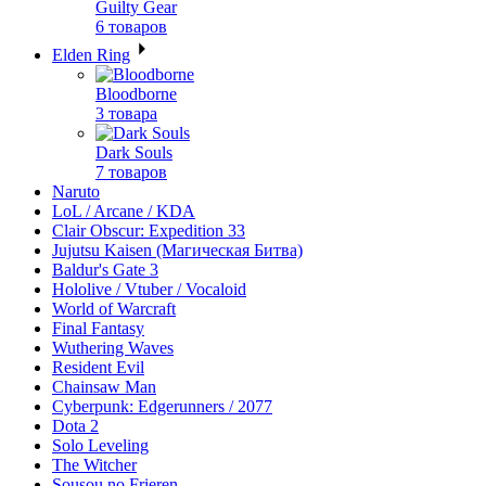
Guilty Gear
6 товаров
Elden Ring
Bloodborne
3 товара
Dark Souls
7 товаров
Naruto
LoL / Arcane / KDA
Clair Obscur: Expedition 33
Jujutsu Kaisen (Магическая Битва)
Baldur's Gate 3
Hololive / Vtuber / Vocaloid
World of Warcraft
Final Fantasy
Wuthering Waves
Resident Evil
Chainsaw Man
Cyberpunk: Edgerunners / 2077
Dota 2
Solo Leveling
The Witcher
Sousou no Frieren