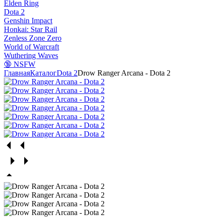
Elden Ring
Dota 2
Genshin Impact
Honkai: Star Rail
Zenless Zone Zero
World of Warcraft
Wuthering Waves
🔞 NSFW
Главная
Каталог
Dota 2
Drow Ranger Arcana - Dota 2