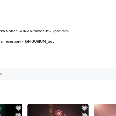
аска модельными акриловыми красками
в телеграм -
@FIGURIUM_bot
м!