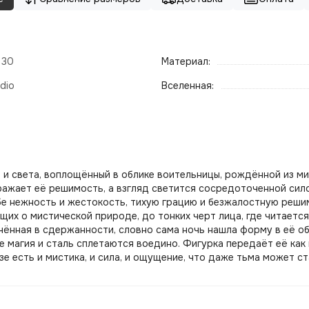
- 30
Материал:
dio
Вселенная:
 и света, воплощённый в облике воительницы, рождённой из ми
тражает её решимость, а взгляд светится сосредоточенной сил
бе нежность и жестокость, тихую грацию и безжалостную реши
щих о мистической природе, до тонких черт лица, где читает
лючённая в сдержанности, словно сама ночь нашла форму в её 
е магия и сталь сплетаются воедино. Фигурка передаёт её как
е есть и мистика, и сила, и ощущение, что даже тьма может ст