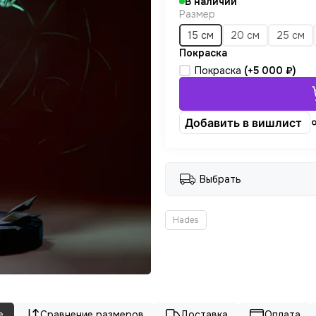
В наличии
Размер
15 см
20 см
25 см
Покраска
Покраска
(+
5 000 ₽
)
Добавить в вишлист
Выбрать
Hades
е
Сравнение размеров
Доставка
Оплата