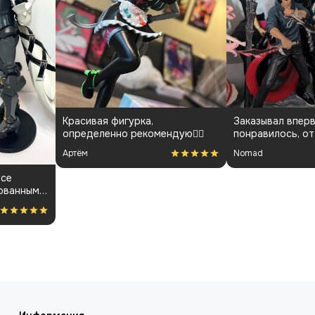
Красивая фигурка,
Заказывал вперв
определенно рекомендую👍🏻
понравилось, от
менеджарами до
Артём
Nomad
покраса
все
ованным.
ость за