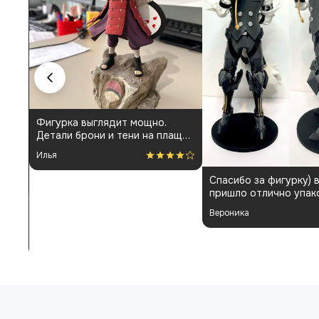
Фигурка выглядит мощно.
Детали брони и тени на плаще
проработаны аккуратно.
Илья
Пришла быстро и без
повреждений. Немного
Спасибо за фигурку) 
шатались некоторые части, но
пришло отлично упак
поправил теперь стоит как
Отдельная благодарн
влитая. В целом доволен
Вероника
покраску модели.