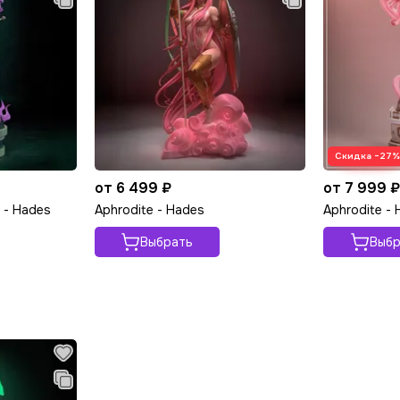
Скидка −27
от 6 499 ₽
от 7 999 
 - Hades
Aphrodite - Hades
Aphrodite -
Выбрать
Выбр