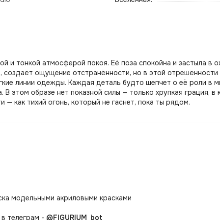
ой и тонкой атмосферой покоя. Её поза спокойна и застыла в о
й, создаёт ощущение отстранённости, но в этой отрешённости
ягкие линии одежды. Каждая деталь будто шепчет о её роли в м
. В этом образе нет показной силы — только хрупкая грация, в
и — как тихий огонь, который не гаснет, пока ты рядом.
аска модельными акриловыми красками
в телеграм -
@FIGURIUM_bot