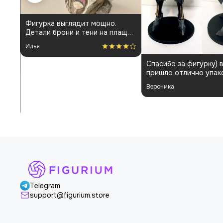
Фигурка выглядит мощно.
Детали брони и тени на плаще
проработаны аккуратно.
Илья
Пришла быстро и без
повреждений. Немного
Спасибо за фигурку) 
шатались некоторые части, но
пришло отлично упак
поправил теперь стоит как
Отдельная благодарн
влитая. В целом доволен
Вероника
покраску модели.
Telegram
support@figurium.store