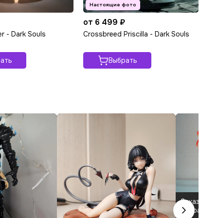
₽
от 6 499 ₽
от
er - Dark Souls
Crossbreed Priscilla - Dark Souls
Kni
ать
Выбрать
Заказала ф
выбрала з