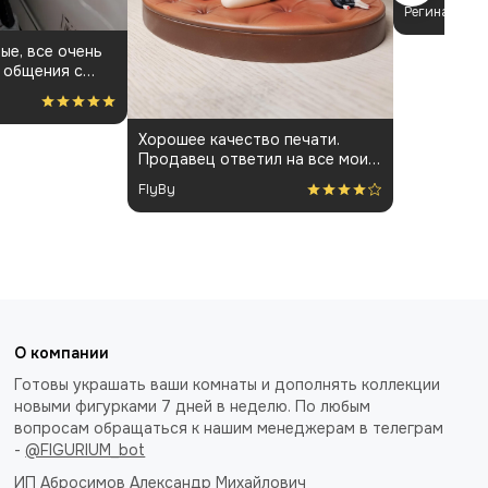
Бёрнис. П
Регина
своих ожид
составила 
ые, все очень
визуальный
 общения с
понравился
 фигурки и
Хорошее качество печати.
Продавец ответил на все мои
вопросы и держал меня в
FlyBy
курсе всего процесса.
О компании
Готовы украшать ваши комнаты и дополнять коллекции
новыми фигурками 7 дней в неделю. По любым
вопросам обращаться к нашим менеджерам в телеграм
-
@FIGURIUM_bot
ИП Абросимов Александр
Михайлович