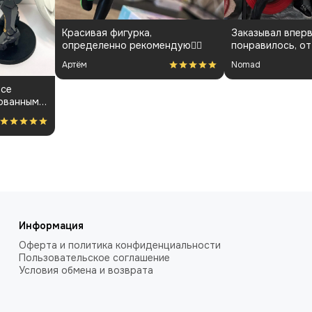
Красивая фигурка,
Заказывал вперв
определенно рекомендую👍🏻
понравилось, от
менеджарами до
Артём
Nomad
покраса
все
ованным.
ость за
Информация
Оферта и политика конфиденциальности
Пользовательское соглашение
Условия обмена и возврата