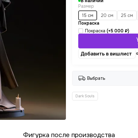
В наличии
Размер
15 см
20 см
25 см
Покраска
Покраска
(+
5 000 ₽
)
Добавить в вишлист
Выбрать
Dark Souls
Фигурка после производства