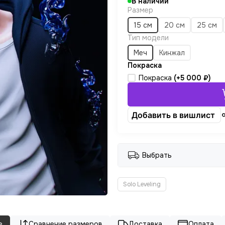
В наличии
Размер
15 см
20 см
25 см
Тип модели
Меч
Кинжал
Покраска
Покраска
(+
5 000 ₽
)
Добавить в вишлист
Выбрать
Solo Leveling
е
Сравнение размеров
Доставка
Оплата