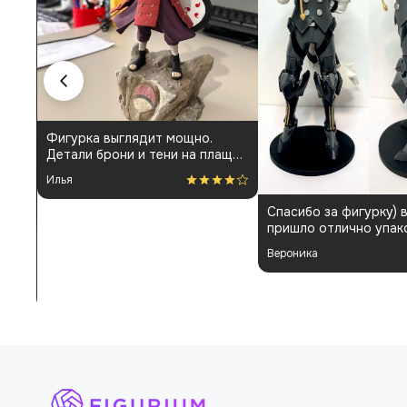
Фигурка выглядит мощно.
Детали брони и тени на плаще
проработаны аккуратно.
Илья
Пришла быстро и без
повреждений. Немного
Спасибо за фигурку) 
шатались некоторые части, но
пришло отлично упак
поправил теперь стоит как
Отдельная благодарн
влитая. В целом доволен
Вероника
покраску модели.