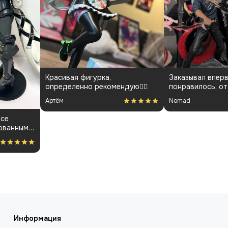
Красивая фигурка,
Заказывал вперв
определенно рекомендую👍🏻
понравилось, от
менеджарами до
Артём
Nomad
покраса
все
ованным.
ость за
Информация