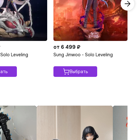
₽
от 6 499 ₽
от
 Solo Leveling
Sung Jinwoo - Solo Leveling
St
ать
Выбрать