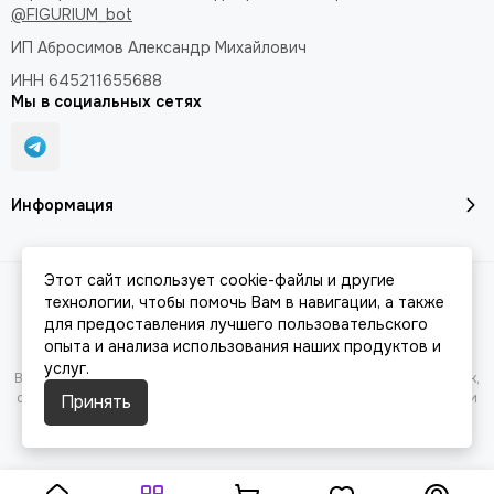
@FIGURIUM_bot
ИП Абросимов Александр
Михайлович
ИНН 645211655688
Мы в социальных сетях
Информация
Этот сайт использует cookie-файлы и другие
Разработка сайта -
JesusMB
| 2026 © FIGURIUM.
Карта сайта
технологии, чтобы помочь Вам в навигации, а также
для предоставления лучшего пользовательского
опыта и анализа использования наших продуктов и
услуг.
Вся представленная на сайте информация, касающаяся характеристик,
стоимости товаров и услуг, носит информационный характер и ни при
Принять
каких условиях не является публичной офертой, определяемой
положениями Статьи 437(2) Гражданского кодекса РФ.