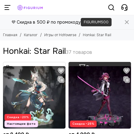
Игры от HoYoverse
💜 Скидка в 500 ₽ по промокоду
FIGURIUM500
Смотреть все товары
Genshin Impact
Главная
Каталог
Игры от HoYoverse
Honkai: Star Rail
Zenless Zone Zero
Honkai: Star Rail
Honkai: Star Rail
Фильтр товаров
Скидка −20%
Скидка −25%