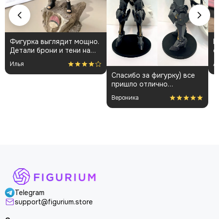
Фигурка выглядит мощно.
К
Детали брони и тени на
о
плаще проработаны
👍
Илья
А
аккуратно. Пришла быстро
Спасибо за фигурку) все
и без повреждений.
пришло отлично
Немного шатались
упакованным. Отдельная
некоторые части, но
Вероника
благодарность за
поправил теперь стоит
покраску модели.
как влитая. В целом
доволен
Telegram
support@figurium.store