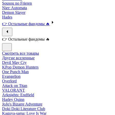
Sousou no Frieren
Nier: Automata
Demon Slayer
Hades
👉 Остальные фандомы 🔥
👉 Остальные фандомы 🔥
Смотреть все товары
Другие вселенные
Devil May Cry
KPop Demon Hunters
One Punch Man
Evangelion
Overlord
Attack on Titan
VALORANT
Arknights: Endfield
Harley Quinn
JoJo's Bizarre Adventure
Doki Doki Literature Club
Kaguya-sama: Love Is War