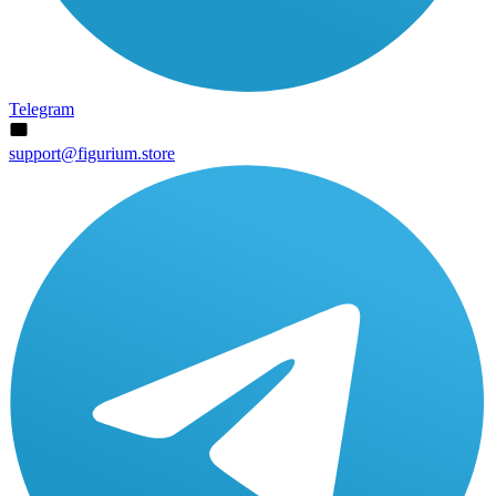
Telegram
support@figurium.store