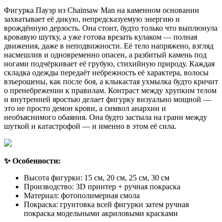
Фигурка Пауэр из Chainsaw Man на каменном основании
захватывает её дикую, непредсказуемую энергию и
врождённую дерзость. Она стоит, будто только что выплюнула
кровавую шутку, а уже готова врезать кулаком — полная
движения, даже в неподвижности. Её тело напряжено, взгляд
насмешлив и одновременно опасен, а разбитый камень под
ногами подчёркивает её грубую, стихийную природу. Каждая
складка одежды передаёт небрежность её характера, волосы
взъерошены, как после боя, а клыкастая ухмылка будто кричит
о пренебрежении к правилам. Контраст между хрупким телом
и внутренней яростью делает фигурку визуально мощной —
это не просто демон крови, а символ анархии и
необъяснимого обаяния. Она будто застыла на грани между
шуткой и катастрофой — и именно в этом её сила.
✨ Особенности:
Высота фигурки: 15 см, 20 см, 25 см, 30 см
Производство: 3D принтер + ручная покраска
Материал: фотополимерная смола
Покраска: грунтовка всей фигурки затем ручная
покраска модельными акриловыми красками