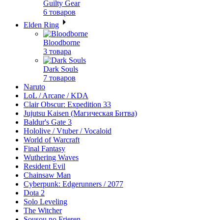
Guilty Gear
6 товаров
Elden Ring
Bloodborne
3 товара
Dark Souls
7 товаров
Naruto
LoL / Arcane / KDA
Clair Obscur: Expedition 33
Jujutsu Kaisen (Магическая Битва)
Baldur's Gate 3
Hololive / Vtuber / Vocaloid
World of Warcraft
Final Fantasy
Wuthering Waves
Resident Evil
Chainsaw Man
Cyberpunk: Edgerunners / 2077
Dota 2
Solo Leveling
The Witcher
Sousou no Frieren