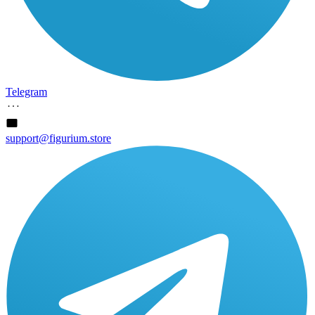
Telegram
support@figurium.store