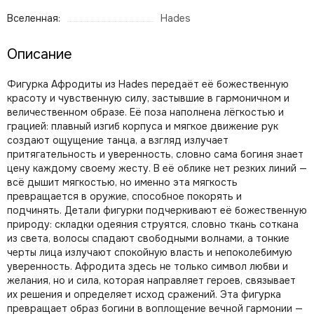
Вселенная:
Hades
Описание
Фигурка Афродиты из Hades передаёт её божественную
красоту и чувственную силу, застывшие в гармоничном и
величественном образе. Её поза наполнена лёгкостью и
грацией: плавный изгиб корпуса и мягкое движение рук
создают ощущение танца, а взгляд излучает
притягательность и уверенность, словно сама богиня знает
цену каждому своему жесту. В её облике нет резких линий —
всё дышит мягкостью, но именно эта мягкость
превращается в оружие, способное покорять и
подчинять. Детали фигурки подчеркивают её божественную
природу: складки одеяния струятся, словно ткань соткана
из света, волосы спадают свободными волнами, а тонкие
черты лица излучают спокойную власть и непоколебимую
уверенность. Афродита здесь не только символ любви и
желания, но и сила, которая направляет героев, связывает
их решения и определяет исход сражений. Эта фигурка
превращает образ богини в воплощение вечной гармонии —