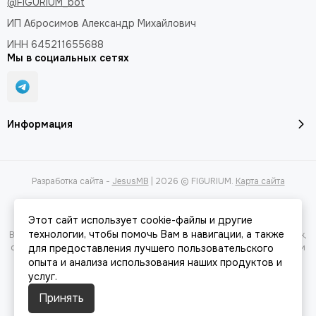
@FIGURIUM_bot
ИП Абросимов Александр
Михайлович
ИНН 645211655688
Мы в социальных сетях
Информация
Разработка сайта -
JesusMB
| 2026 © FIGURIUM.
Карта сайта
Этот сайт использует cookie-файлы и другие
технологии, чтобы помочь Вам в навигации, а также
Вся представленная на сайте информация, касающаяся характеристик,
стоимости товаров и услуг, носит информационный характер и ни при
для предоставления лучшего пользовательского
каких условиях не является публичной офертой, определяемой
опыта и анализа использования наших продуктов и
положениями Статьи 437(2) Гражданского кодекса РФ.
услуг.
Принять