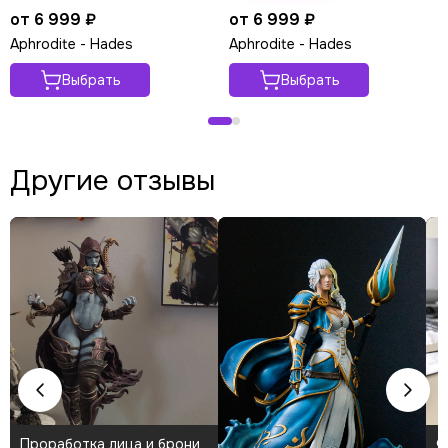
от 6 999 ₽
от 6 999 ₽
Aphrodite - Hades
Aphrodite - Hades
Выбрать
Выбрать
Другие отзывы
Проработка лица и брони
Ф