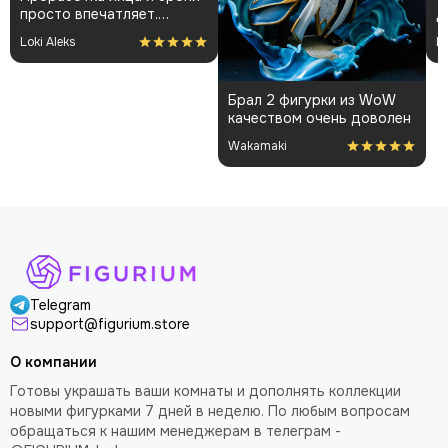
просто впечатляет.
Д
Сборка так же не вызвала
п
Loki Aleks
И
проблем, всё отлично
а
держится. Упаковка
и
надежная, все пришло в
Н
Брал 2 фигурки из WoW
целости. Фигурка
н
качеством очень доволен
прекрастно смотрится в
п
комнате, доволен как слон
к
Wakamaki
д
Telegram
support@figurium.store
О компании
Готовы украшать ваши комнаты и дополнять коллекции
новыми фигурками 7 дней в неделю. По любым вопросам
обращаться к нашим менеджерам в телеграм -