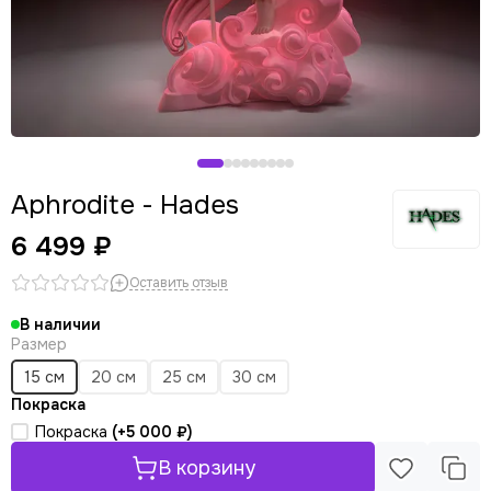
Aphrodite - Hades
6 499 ₽
Оставить отзыв
В наличии
Размер
15 см
20 см
25 см
30 см
Покраска
Покраска
(+
5 000 ₽
)
В корзину