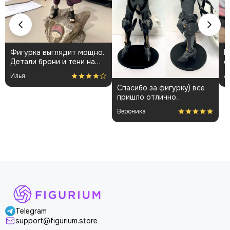
Фигурка выглядит мощно.
К
Детали брони и тени на
о
плаще проработаны
👍
Илья
А
аккуратно. Пришла быстро
Спасибо за фигурку) все
и без повреждений.
пришло отлично
Немного шатались
упакованным. Отдельная
некоторые части, но
Вероника
благодарность за
поправил теперь стоит
покраску модели.
как влитая. В целом
доволен
Telegram
support@figurium.store