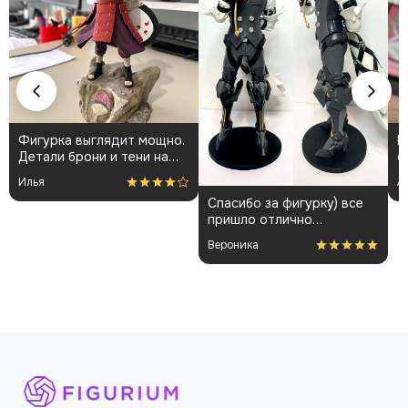
Фигурка выглядит мощно.
К
Детали брони и тени на
о
плаще проработаны
👍
Илья
А
аккуратно. Пришла быстро
Спасибо за фигурку) все
и без повреждений.
пришло отлично
Немного шатались
упакованным. Отдельная
некоторые части, но
Вероника
благодарность за
поправил теперь стоит
покраску модели.
как влитая. В целом
доволен