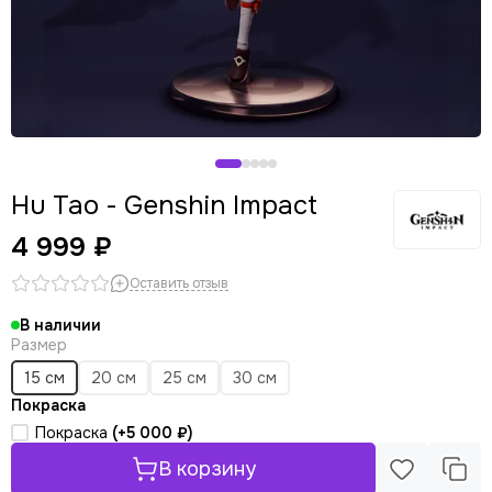
Hu Tao - Genshin Impact
4 999 ₽
Оставить отзыв
В наличии
Размер
15 см
20 см
25 см
30 см
Покраска
Покраска
(+
5 000 ₽
)
В корзину