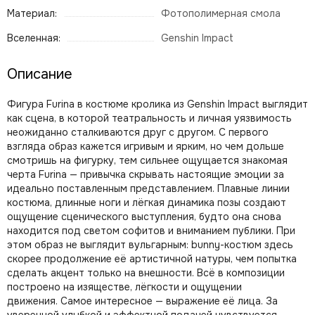
Материал:
Фотополимерная смола
Вселенная:
Genshin Impact
Описание
Фигура Furina в костюме кролика из Genshin Impact выглядит
как сцена, в которой театральность и личная уязвимость
неожиданно сталкиваются друг с другом. С первого
взгляда образ кажется игривым и ярким, но чем дольше
смотришь на фигурку, тем сильнее ощущается знакомая
черта Furina — привычка скрывать настоящие эмоции за
идеально поставленным представлением. Плавные линии
костюма, длинные ноги и лёгкая динамика позы создают
ощущение сценического выступления, будто она снова
находится под светом софитов и вниманием публики. При
этом образ не выглядит вульгарным: bunny-костюм здесь
скорее продолжение её артистичной натуры, чем попытка
сделать акцент только на внешности. Всё в композиции
построено на изяществе, лёгкости и ощущении
движения. Самое интересное — выражение её лица. За