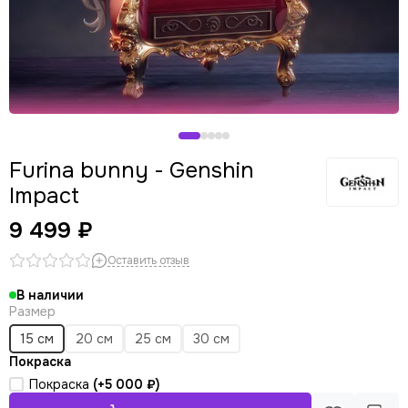
Furina bunny - Genshin
Impact
9 499 ₽
Оставить отзыв
В наличии
Размер
15 см
20 см
25 см
30 см
Покраска
Покраска
(+
5 000 ₽
)