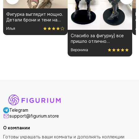
Фигурка выглядит мощно.
К
Детали брони и тени на
о
плаще проработаны
👍
Илья
А
аккуратно. Пришла быстро
Спасибо за фигурку) все
и без повреждений.
пришло отлично
Немного шатались
упакованным. Отдельная
некоторые части, но
Вероника
благодарность за
поправил теперь стоит
покраску модели.
как влитая. В целом
доволен
Telegram
support@figurium.store
О компании
Готовы украшать ваши комнаты и дополнять коллекции