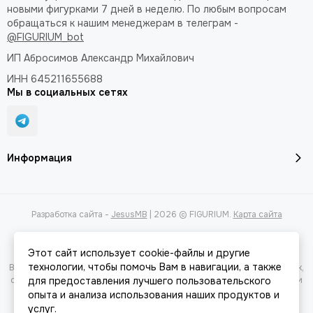
новыми фигурками 7 дней в неделю. По любым вопросам
обращаться к нашим менеджерам в телеграм -
@FIGURIUM_bot
ИП Абросимов Александр
Михайлович
ИНН 645211655688
Мы в социальных сетях
Информация
Разработка сайта -
JesusMB
| 2026 © FIGURIUM.
Карта сайта
Этот сайт использует cookie-файлы и другие
технологии, чтобы помочь Вам в навигации, а также
Вся представленная на сайте информация, касающаяся характеристик,
стоимости товаров и услуг, носит информационный характер и ни при
для предоставления лучшего пользовательского
каких условиях не является публичной офертой, определяемой
опыта и анализа использования наших продуктов и
положениями Статьи 437(2) Гражданского кодекса РФ.
услуг.