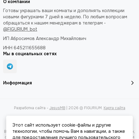
О компании
Готовы украшать ваши комнаты и дополнять коллекции
новыми фигурками 7 дней в неделю. По любым вопросам
обращаться к нашим менеджерам в телеграм -
@FIGURIUM_bot
ИП Абросимов Александр
Михайлович
ИНН 645211655688
Мы в социальных сетях
Информация
Разработка сайта -
JesusMB
| 2026 © FIGURIUM.
Карта сайта
Этот сайт использует cookie-файлы и другие
технологии, чтобы помочь Вам в навигации, а также
Вся представленная на сайте информация, касающаяся характеристик,
стоимости товаров и услуг, носит информационный характер и ни при
для предоставления лучшего пользовательского