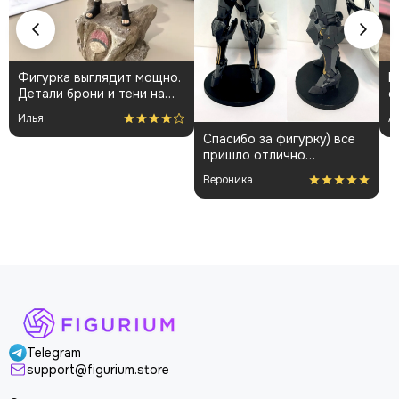
Фигурка выглядит мощно.
К
Детали брони и тени на
о
плаще проработаны
👍
Илья
А
аккуратно. Пришла быстро
Спасибо за фигурку) все
и без повреждений.
пришло отлично
Немного шатались
упакованным. Отдельная
некоторые части, но
Вероника
благодарность за
поправил теперь стоит
покраску модели.
как влитая. В целом
доволен
Telegram
support@figurium.store