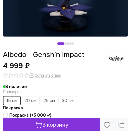
Albedo - Genshin Impact
4 999 ₽
Оставить отзыв
В наличии
Размер
15 см
20 см
25 см
30 см
Покраска
Покраска
(+
5 000 ₽
)
В корзину