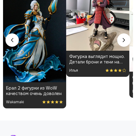
Фигурка выглядит мощно.
Детали брони и тени на
плаще проработаны
Илья
аккуратно. Пришла быстро
С
и без повреждений.
п
Немного шатались
Брал 2 фигурки из WoW
у
некоторые части, но
В
качеством очень доволен
б
поправил теперь стоит
п
как влитая. В целом
Wakamaki
доволен