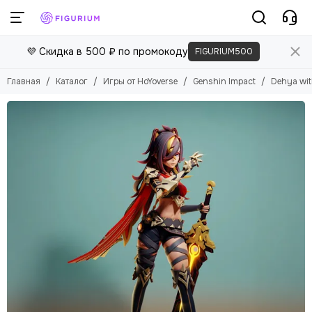
Игры от HoYoverse
💜 Скидка в 500 ₽ по промокоду
FIGURIUM500
Смотреть все товары
Genshin Impact
Главная
Каталог
Игры от HoYoverse
Genshin Impact
Dehya wit
Zenless Zone Zero
Honkai: Star Rail