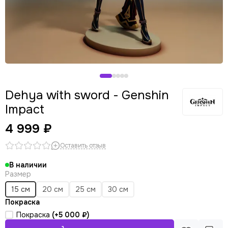
Dehya with sword - Genshin
Impact
4 999 ₽
Оставить отзыв
В наличии
Размер
15 см
20 см
25 см
30 см
Покраска
Покраска
(+
5 000 ₽
)