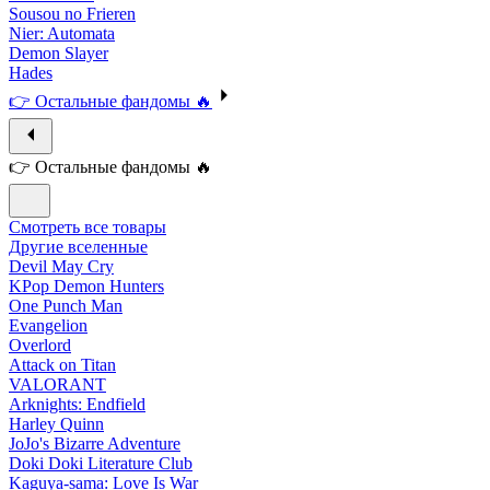
Sousou no Frieren
Nier: Automata
Demon Slayer
Hades
👉 Остальные фандомы 🔥
👉 Остальные фандомы 🔥
Смотреть все товары
Другие вселенные
Devil May Cry
KPop Demon Hunters
One Punch Man
Evangelion
Overlord
Attack on Titan
VALORANT
Arknights: Endfield
Harley Quinn
JoJo's Bizarre Adventure
Doki Doki Literature Club
Kaguya-sama: Love Is War