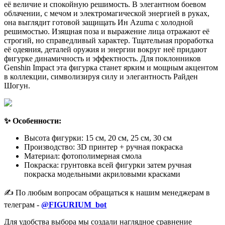
её величие и спокойную решимость. В элегантном боевом
облачении, с мечом и электромагической энергией в руках,
она выглядит готовой защищать Ин Azuma с холодной
решимостью. Изящная поза и выражение лица отражают её
строгий, но справедливый характер. Тщательная проработка
её одеяния, деталей оружия и энергии вокруг неё придают
фигурке динамичность и эффектность. Для поклонников
Genshin Impact эта фигурка станет ярким и мощным акцентом
в коллекции, символизируя силу и элегантность Райден
Шогун.
✨ Особенности:
Высота фигурки: 15 см, 20 см, 25 см, 30 см
Производство: 3D принтер + ручная покраска
Материал: фотополимерная смола
Покраска: грунтовка всей фигурки затем ручная
покраска модельными акриловыми красками
✍️ По любым вопросам обращаться к нашим менеджерам в
телеграм -
@FIGURIUM_bot
Для удобства выбора мы создали наглядное сравнение