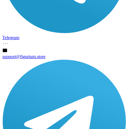
Telegram
support@figurium.store