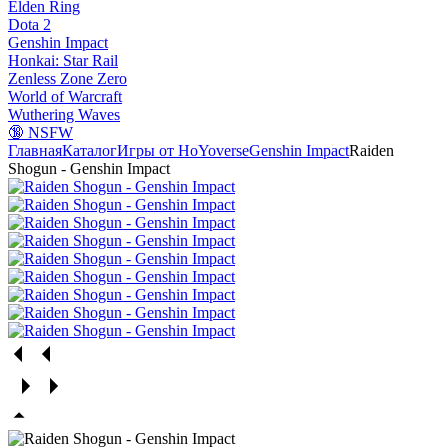
Elden Ring
Dota 2
Genshin Impact
Honkai: Star Rail
Zenless Zone Zero
World of Warcraft
Wuthering Waves
🔞 NSFW
Главная
Каталог
Игры от HoYoverse
Genshin Impact
Raiden
Shogun - Genshin Impact