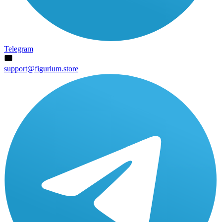
Telegram
support@figurium.store