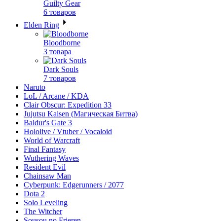
Guilty Gear
6 товаров
Elden Ring
Bloodborne
3 товара
Dark Souls
7 товаров
Naruto
LoL / Arcane / KDA
Clair Obscur: Expedition 33
Jujutsu Kaisen (Магическая Битва)
Baldur's Gate 3
Hololive / Vtuber / Vocaloid
World of Warcraft
Final Fantasy
Wuthering Waves
Resident Evil
Chainsaw Man
Cyberpunk: Edgerunners / 2077
Dota 2
Solo Leveling
The Witcher
Sousou no Frieren