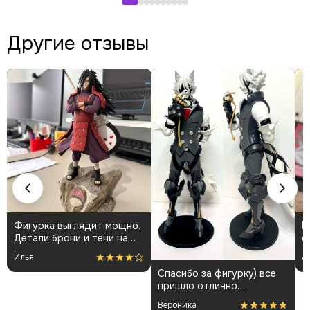
Другие отзывы
Фигурка выглядит мощно.
К
Детали брони и тени на
о
плаще проработаны
👍
Илья
А
аккуратно. Пришла быстро
Спасибо за фигурку) все
и без повреждений.
пришло отлично
Немного шатались
упакованным. Отдельная
некоторые части, но
Вероника