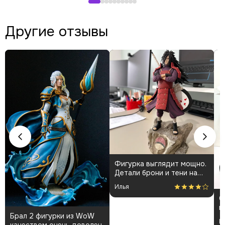
Другие отзывы
Фигурка выглядит мощно.
К
Детали брони и тени на
о
плаще проработаны
👍
Илья
А
аккуратно. Пришла быстро
Спасибо за фигурку) все
и без повреждений.
пришло отлично
Немного шатались
упакованным. Отдельная
некоторые части, но
Вероника