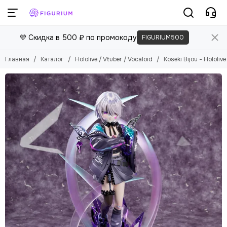
💜 Скидка в 500 ₽ по промокоду
FIGURIUM500
Главная
Каталог
Hololive / Vtuber / Vocaloid
Koseki Bijou - Hololive