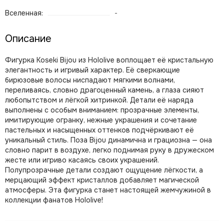
Вселенная:
-
Описание
Фигурка Koseki Bijou из Hololive воплощает её кристальную
элегантность и игривый характер. Её сверкающие
бирюзовые волосы ниспадают мягкими волнами,
переливаясь, словно драгоценный камень, а глаза сияют
любопытством и лёгкой хитринкой. Детали её наряда
выполнены с особым вниманием: прозрачные элементы,
имитирующие огранку, нежные украшения и сочетание
пастельных и насыщенных оттенков подчёркивают её
уникальный стиль. Поза Bijou динамична и грациозна — она
словно парит в воздухе, легко поднимая руку в дружеском
жесте или игриво касаясь своих украшений.
Полупрозрачные детали создают ощущение лёгкости, а
мерцающий эффект кристаллов добавляет магической
атмосферы. Эта фигурка станет настоящей жемчужиной в
коллекции фанатов Hololive!