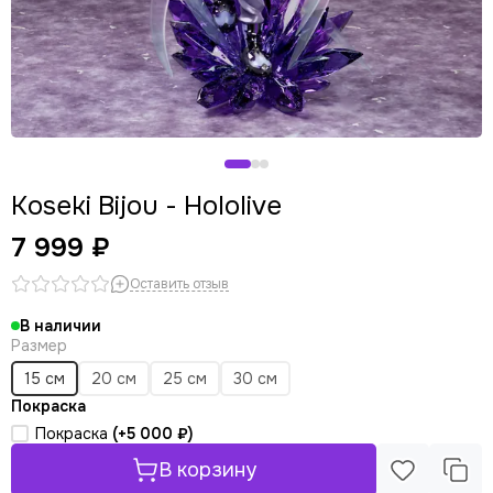
Koseki Bijou - Hololive
7 999 ₽
Оставить отзыв
В наличии
Размер
15 см
20 см
25 см
30 см
Покраска
Покраска
(+
5 000 ₽
)
В корзину