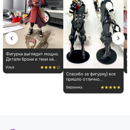
Фигурка выглядит мощно.
К
Детали брони и тени на
о
плаще проработаны
👍
Илья
А
аккуратно. Пришла быстро
Спасибо за фигурку) все
и без повреждений.
пришло отлично
Немного шатались
упакованным. Отдельная
некоторые части, но
Вероника
благодарность за
поправил теперь стоит
покраску модели.
как влитая. В целом
доволен