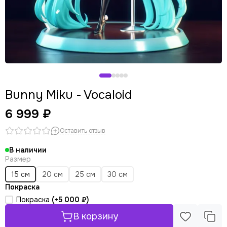
Bunny Miku - Vocaloid
6 999 ₽
Оставить отзыв
В наличии
Размер
15 см
20 см
25 см
30 см
Покраска
Покраска
(+
5 000 ₽
)
В корзину