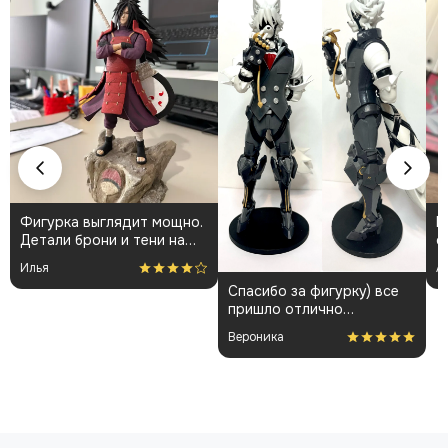
Фигурка выглядит мощно.
К
Детали брони и тени на
о
плаще проработаны
👍
Илья
А
аккуратно. Пришла быстро
Спасибо за фигурку) все
и без повреждений.
пришло отлично
Немного шатались
упакованным. Отдельная
некоторые части, но
Вероника
благодарность за
поправил теперь стоит
покраску модели.
как влитая. В целом
доволен