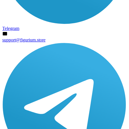
Telegram
support@figurium.store