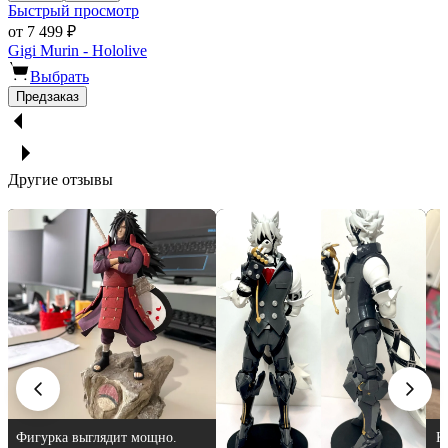
Быстрый просмотр
от 7 499 ₽
Gigi Murin - Hololive
Выбрать
Предзаказ
Другие отзывы
Красивая фигурка,
З