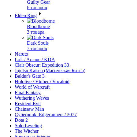
Guilty Gear
6 товаров
Elden Ring
Bloodborne
3 товара
Dark Souls
7 товаров
Naruto
LoL / Arcane / KDA
Clair Obscur: Expedition 33
Jujutsu Kaisen (Магическая Битва)
Baldur's Gate 3
Hololive / Vtuber / Vocaloid
World of Warcraft
Final Fantasy
Wuthering Waves
Resident Evil
Chainsaw Man
Cyberpunk: Edgerunners / 2077
Dota 2
Solo Leveling
The Witcher
Sousou no Frieren