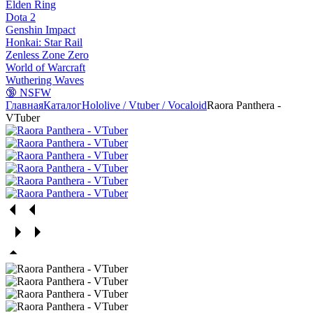
Elden Ring
Dota 2
Genshin Impact
Honkai: Star Rail
Zenless Zone Zero
World of Warcraft
Wuthering Waves
🔞 NSFW
Главная
Каталог
Hololive / Vtuber / Vocaloid
Raora Panthera -
VTuber