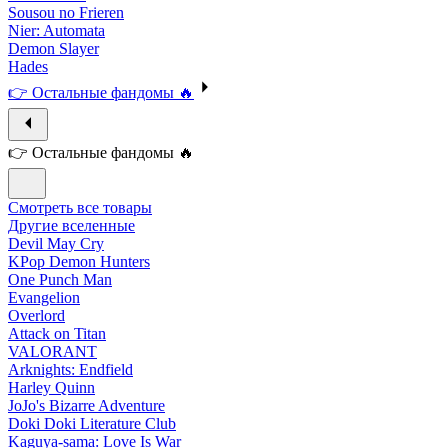
Sousou no Frieren
Nier: Automata
Demon Slayer
Hades
👉 Остальные фандомы 🔥
👉 Остальные фандомы 🔥
Смотреть все товары
Другие вселенные
Devil May Cry
KPop Demon Hunters
One Punch Man
Evangelion
Overlord
Attack on Titan
VALORANT
Arknights: Endfield
Harley Quinn
JoJo's Bizarre Adventure
Doki Doki Literature Club
Kaguya-sama: Love Is War