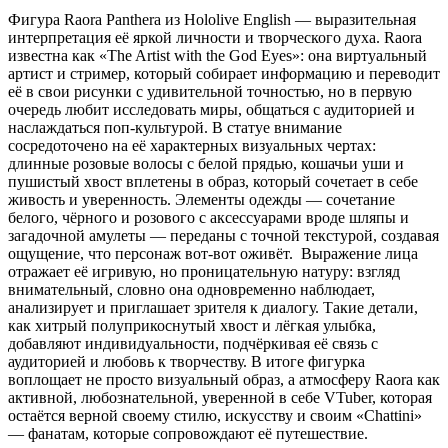
Фигура Raora Panthera из Hololive English — выразительная
интерпретация её яркой личности и творческого духа. Raora
известна как «The Artist with the God Eyes»: она виртуальный
артист и стример, который собирает информацию и переводит
её в свои рисунки с удивительной точностью, но в первую
очередь любит исследовать миры, общаться с аудиторией и
наслаждаться поп-культурой. В статуе внимание
сосредоточено на её характерных визуальных чертах:
длинные розовые волосы с белой прядью, кошачьи уши и
пушистый хвост вплетены в образ, который сочетает в себе
живость и уверенность. Элементы одежды — сочетание
белого, чёрного и розового с аксессуарами вроде шляпы и
загадочной амулеты — переданы с точной текстурой, создавая
ощущение, что персонаж вот-вот оживёт.
Выражение лица
отражает её игривую, но проницательную натуру: взгляд
внимательный, словно она одновременно наблюдает,
анализирует и приглашает зрителя к диалогу. Такие детали,
как хитрый полуприкоснутый хвост и лёгкая улыбка,
добавляют индивидуальности, подчёркивая её связь с
аудиторией и любовь к творчеству. В итоге фигурка
воплощает не просто визуальный образ, а атмосферу Raora как
активной, любознательной, уверенной в себе VTuber, которая
остаётся верной своему стилю, искусству и своим «Chattini»
— фанатам, которые сопровождают её путешествие.