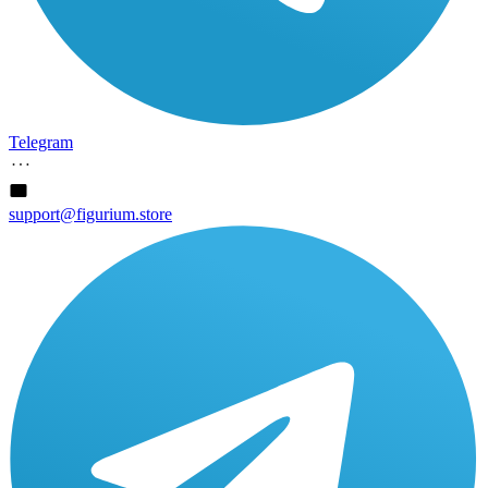
Telegram
support@figurium.store