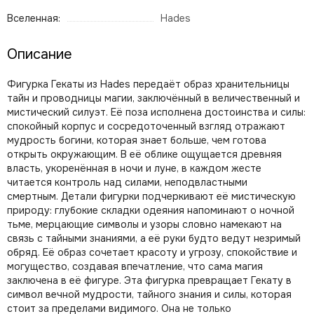
Вселенная:
Hades
Описание
Фигурка Гекаты из Hades передаёт образ хранительницы
тайн и проводницы магии, заключённый в величественный и
мистический силуэт. Её поза исполнена достоинства и силы:
спокойный корпус и сосредоточенный взгляд отражают
мудрость богини, которая знает больше, чем готова
открыть окружающим. В её облике ощущается древняя
власть, укоренённая в ночи и луне, в каждом жесте
читается контроль над силами, неподвластными
смертным. Детали фигурки подчеркивают её мистическую
природу: глубокие складки одеяния напоминают о ночной
тьме, мерцающие символы и узоры словно намекают на
связь с тайными знаниями, а её руки будто ведут незримый
обряд. Её образ сочетает красоту и угрозу, спокойствие и
могущество, создавая впечатление, что сама магия
заключена в её фигуре. Эта фигурка превращает Гекату в
символ вечной мудрости, тайного знания и силы, которая
стоит за пределами видимого. Она не только