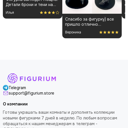
Детали брони и тени на
о
плаще проработаны
👍
Илья
А
аккуратно. Пришла быстро
Спасибо за фигурку) все
и без повреждений.
пришло отлично
Немного шатались
упакованным. Отдельная
некоторые части, но
Вероника
благодарность за
поправил теперь стоит
покраску модели.
как влитая. В целом
доволен
Telegram
support@figurium.store
О компании
Готовы украшать ваши комнаты и дополнять коллекции
новыми фигурками 7 дней в неделю. По любым вопросам
обращаться к нашим менеджерам в телеграм -