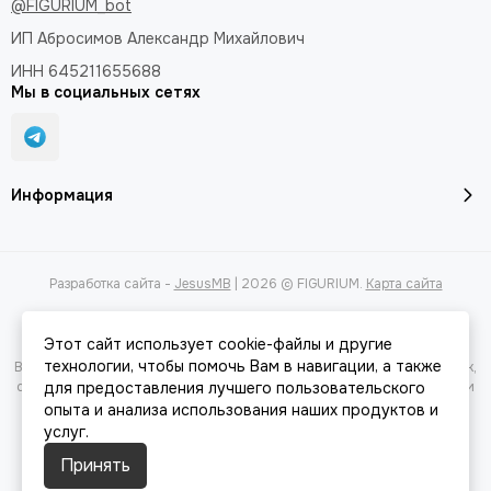
@FIGURIUM_bot
ИП Абросимов Александр
Михайлович
ИНН 645211655688
Мы в социальных сетях
Информация
Разработка сайта -
JesusMB
| 2026 © FIGURIUM.
Карта сайта
Этот сайт использует cookie-файлы и другие
технологии, чтобы помочь Вам в навигации, а также
Вся представленная на сайте информация, касающаяся характеристик,
стоимости товаров и услуг, носит информационный характер и ни при
для предоставления лучшего пользовательского
каких условиях не является публичной офертой, определяемой
опыта и анализа использования наших продуктов и
положениями Статьи 437(2) Гражданского кодекса РФ.
услуг.
Принять