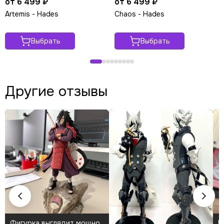
от 6 499 ₽
от 6 499 ₽
Artemis - Hades
Chaos - Hades
Выбрать
Выбрать
Другие отзывы
Фигурка выглядит мощно.
К