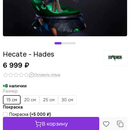
Hecate - Hades
6 999 ₽
Оставить отзыв
В наличии
Размер
15 см
20 см
25 см
30 см
Покраска
Покраска
(+
5 000 ₽
)
В корзину