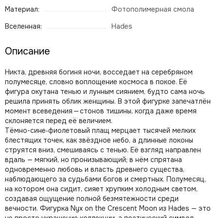
Материал:
Фотополимерная смола
Вселенная:
Hades
Описание
Никта, древняя богиня ночи, восседает на серебряном
полумесяце, словно воплощение космоса в покое. Её
фигура окутана тенью и лунным сиянием, будто сама ночь
решила принять облик женщины. В этой фигурке запечатлён
момент всеведения — стонов тишины, когда даже время
склоняется перед её величием.
Тёмно-сине‑фиолетовый плащ мерцает тысячей мелких
блестящих точек, как звёздное небо, а длинные локоны
струятся вниз, смешиваясь с тенью. Её взгляд направлен
вдаль — мягкий, но пронизывающий; в нём спрятана
одновременно любовь и власть древнего существа,
наблюдающего за судьбами богов и смертных. Полумесяц,
на котором она сидит, сияет хрупким холодным светом,
создавая ощущение полной безмятежности среди
вечности. Фигурка Nyx on the Crescent Moon из Hades — это