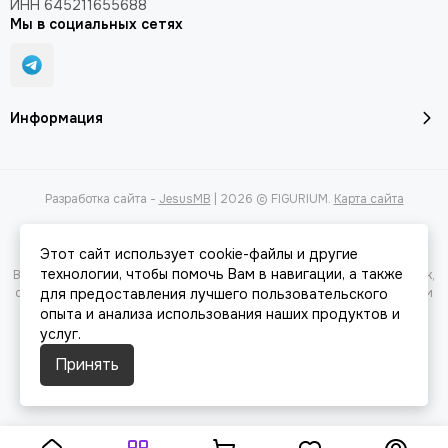
ИНН 645211655688
Мы в социальных сетях
Информация
Разработка сайта -
JesusMB
| 2026 © FIGURIUM.
Карта сайта
Этот сайт использует cookie-файлы и другие
технологии, чтобы помочь Вам в навигации, а также
Вся представленная на сайте информация, касающаяся характеристик,
стоимости товаров и услуг, носит информационный характер и ни при
для предоставления лучшего пользовательского
каких условиях не является публичной офертой, определяемой
опыта и анализа использования наших продуктов и
положениями Статьи 437(2) Гражданского кодекса РФ.
услуг.
Принять