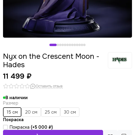
Nyx on the Сrescent Moon -
Hades
11 499 ₽
Оставить отзыв
В наличии
Размер
15 см
20 см
25 см
30 см
Покраска
Покраска
(+
5 000 ₽
)