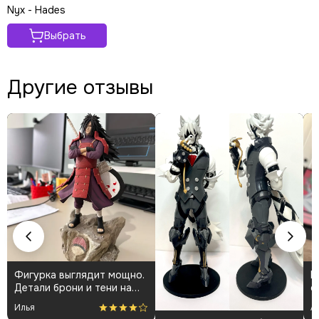
Nyx - Hades
Выбрать
Другие отзывы
Фигурка выглядит мощно.
К
Детали брони и тени на
о
плаще проработаны
👍
Илья
А
аккуратно. Пришла быстро