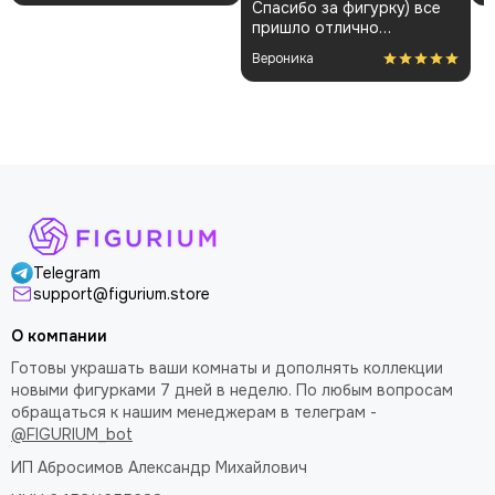
Спасибо за фигурку) все
и без повреждений.
пришло отлично
Немного шатались
упакованным. Отдельная
некоторые части, но
Вероника
благодарность за
поправил теперь стоит
покраску модели.
как влитая. В целом
доволен
Telegram
support@figurium.store
О компании
Готовы украшать ваши комнаты и дополнять коллекции
новыми фигурками 7 дней в неделю. По любым вопросам
обращаться к нашим менеджерам в телеграм -
@FIGURIUM_bot
ИП Абросимов Александр
Михайлович