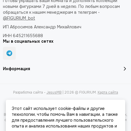
Готовы украшать ваши комнаты и дополнять коллекции
новыми фигурками 7 дней в неделю. По любым вопросам
обращаться к нашим менеджерам в телеграм -
@FIGURIUM_bot
ИП Абросимов Александр
Михайлович
ИНН 645211655688
Мы в социальных сетях
Информация
Разработка сайта -
JesusMB
| 2026 © FIGURIUM.
Карта сайта
Этот сайт использует cookie-файлы и другие
технологии, чтобы помочь Вам в навигации, а также
Вся представленная на сайте информация, касающаяся характеристик,
стоимости товаров и услуг, носит информационный характер и ни при
для предоставления лучшего пользовательского
каких условиях не является публичной офертой, определяемой
опыта и анализа использования наших продуктов и
положениями Статьи 437(2) Гражданского кодекса РФ.