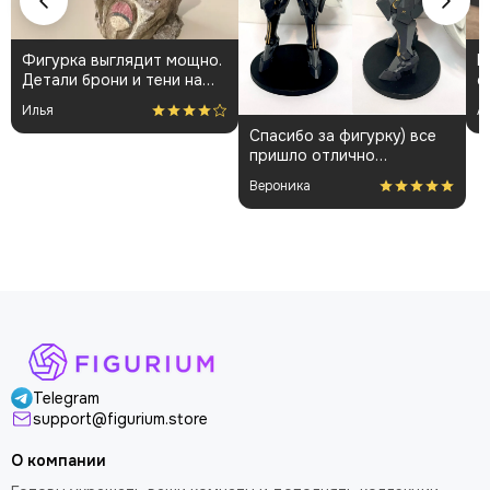
Фигурка выглядит мощно.
К
Детали брони и тени на
о
плаще проработаны
👍
Илья
А
аккуратно. Пришла быстро
Спасибо за фигурку) все
и без повреждений.
пришло отлично
Немного шатались
упакованным. Отдельная
некоторые части, но
Вероника
благодарность за
поправил теперь стоит
покраску модели.
как влитая. В целом
доволен
Telegram
support@figurium.store
О компании