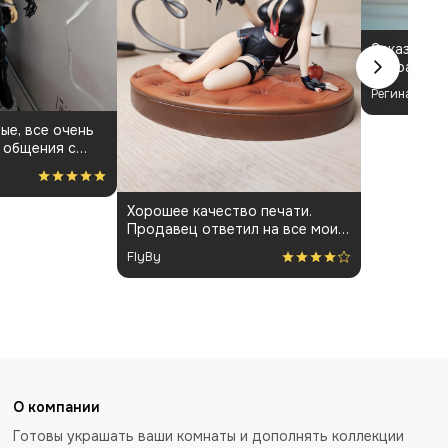
Заказала ф
выбрала з
Бёрнис. П
Регина
своих ожид
составила 
ые, все очень
визуальный
 общения с
понравился
 фигурки и
Хорошее качество печати.
Продавец ответил на все мои
вопросы и держал меня в
FlyBy
курсе всего процесса.
О компании
Готовы украшать ваши комнаты и дополнять коллекции