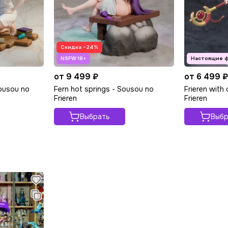
Скидка −24%
от 9 499 ₽
от 6 499 
Sousou no
Fern hot springs - Sousou no
Frieren with
Frieren
Frieren
Выбрать
Выбр