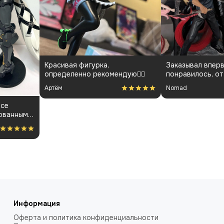
Красивая фигурка,
Заказывал вперв
определенно рекомендую👍🏻
понравилось, от
менеджарами до
Артём
Nomad
покраса
все
ованным.
ость за
Информация
Оферта и политика конфиденциальности