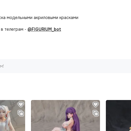
аска модельными акриловыми красками
в телеграм -
@FIGURIUM_bot
м!