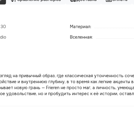
- 30
Материал:
dio
Вселенная:
й взгляд на привычный образ, где классическая утонченность с
йствие и внутреннюю глубину, в то время как легкие акценты 
вает новую грань — Frieren не просто маг, а личность, умеющ
кое удовольствие, но и пробудить интерес к её истории, остав