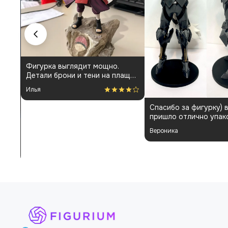
Фигурка выглядит мощно.
Детали брони и тени на плаще
проработаны аккуратно.
Илья
Пришла быстро и без
повреждений. Немного
Спасибо за фигурку) 
шатались некоторые части, но
пришло отлично упак
поправил теперь стоит как
Отдельная благодарн
влитая. В целом доволен
Вероника
покраску модели.