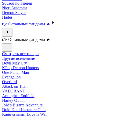
Sousou no Frieren
Nier: Automata
Demon Slayer
Hades
👉 Остальные фандомы 🔥
👉 Остальные фандомы 🔥
Смотреть все товары
Другие вселенные
Devil May Cry
KPop Demon Hunters
One Punch Man
Evangelion
Overlord
Attack on Titan
VALORANT
Arknights: Endfield
Harley Quinn
JoJo's Bizarre Adventure
Doki Doki Literature Club
Kaguya-sama: Love Is War