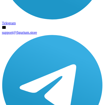
Telegram
support@figurium.store