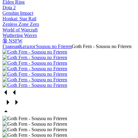
Elden Ring
Dota 2
Genshin Impact
Honkai: Star Rail
Zenless Zone Zero
World of Warcraft
Wuthering Waves
🔞 NSFW
Главная
Каталог
Sousou no Frieren
Goth Fern - Sousou no Frieren