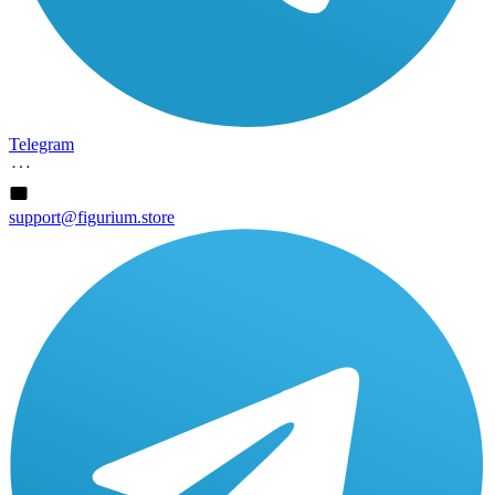
Telegram
support@figurium.store