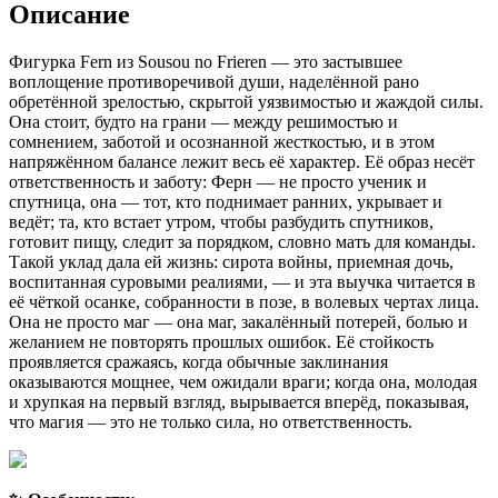
Описание
Фигурка Fern из Sousou no Frieren — это застывшее
воплощение противоречивой души, наделённой рано
обретённой зрелостью, скрытой уязвимостью и жаждой силы.
Она стоит, будто на грани — между решимостью и
сомнением, заботой и осознанной жесткостью, и в этом
напряжённом балансе лежит весь её характер. Её образ несёт
ответственность и заботу: Ферн — не просто ученик и
спутница, она — тот, кто поднимает ранних, укрывает и
ведёт; та, кто встает утром, чтобы разбудить спутников,
готовит пищу, следит за порядком, словно мать для команды.
Такой уклад дала ей жизнь: сирота войны, приемная дочь,
воспитанная суровыми реалиями, — и эта выучка читается в
её чёткой осанке, собранности в позе, в волевых чертах лица.
Она не просто маг — она маг, закалённый потерей, болью и
желанием не повторять прошлых ошибок. Её стойкость
проявляется сражаясь, когда обычные заклинания
оказываются мощнее, чем ожидали враги; когда она, молодая
и хрупкая на первый взгляд, вырывается вперёд, показывая,
что магия — это не только сила, но ответственность.