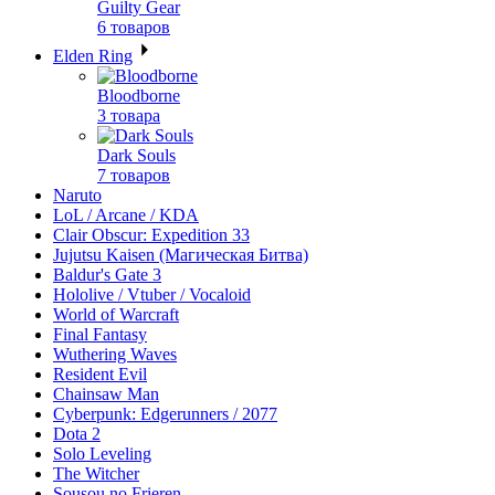
Guilty Gear
6 товаров
Elden Ring
Bloodborne
3 товара
Dark Souls
7 товаров
Naruto
LoL / Arcane / KDA
Clair Obscur: Expedition 33
Jujutsu Kaisen (Магическая Битва)
Baldur's Gate 3
Hololive / Vtuber / Vocaloid
World of Warcraft
Final Fantasy
Wuthering Waves
Resident Evil
Chainsaw Man
Cyberpunk: Edgerunners / 2077
Dota 2
Solo Leveling
The Witcher
Sousou no Frieren