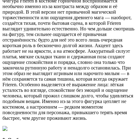
Фигура Frieren в костюме горничной воспринимается
необычно именно из-за контраста между образом и её
природой. В этой версии нет привычной магической
торжественности или ощущения древнего мага — наоборот,
создаётся тихая, почти бытовая сцена, в которой Frieren
выглядит удивительно естественно. Но чем дольше смотришь
на фигуру, тем сильнее ощущается её привычная
отстранённость: будто для неё это всего лишь очередная
короткая роль в бесконечно долгой жизни. Акцент здесь
работает не на яркости, а на атмосфере. Аккуратный силуэт
платья, мягкие складки ткани и сдержанная поза создают
ощущение спокойствия и порядка, словно она только что
закончила рутинную работу и ненадолго остановилась. При
этом образ не выглядит игривым или нарочито милым — в
нём сохраняется та самая тишина, которая всегда окружает
Frieren. Особенно выделяется её выражение лица: лёгкая
усталость во взгляде, спокойствие без эмоций и ощущение
человека, который прожил слишком долго, чтобы удивляться
подобным вещам. Именно из-за этого фигурка цепляет не
костюмом, а настроением — редким моментом
повседневности для персонажа, привыкшего терять время
быстрее, чем другие проживают жизнь.