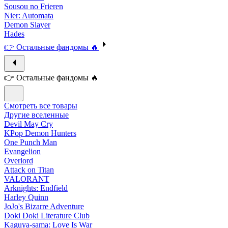
Sousou no Frieren
Nier: Automata
Demon Slayer
Hades
👉 Остальные фандомы 🔥
👉 Остальные фандомы 🔥
Смотреть все товары
Другие вселенные
Devil May Cry
KPop Demon Hunters
One Punch Man
Evangelion
Overlord
Attack on Titan
VALORANT
Arknights: Endfield
Harley Quinn
JoJo's Bizarre Adventure
Doki Doki Literature Club
Kaguya-sama: Love Is War