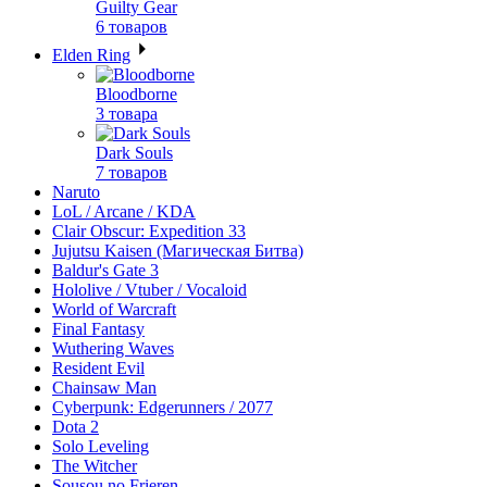
Guilty Gear
6 товаров
Elden Ring
Bloodborne
3 товара
Dark Souls
7 товаров
Naruto
LoL / Arcane / KDA
Clair Obscur: Expedition 33
Jujutsu Kaisen (Магическая Битва)
Baldur's Gate 3
Hololive / Vtuber / Vocaloid
World of Warcraft
Final Fantasy
Wuthering Waves
Resident Evil
Chainsaw Man
Cyberpunk: Edgerunners / 2077
Dota 2
Solo Leveling
The Witcher
Sousou no Frieren