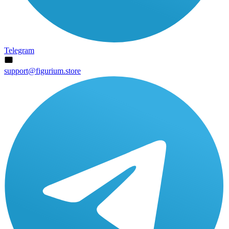
Telegram
support@figurium.store