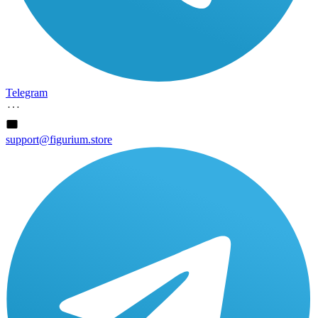
Telegram
support@figurium.store