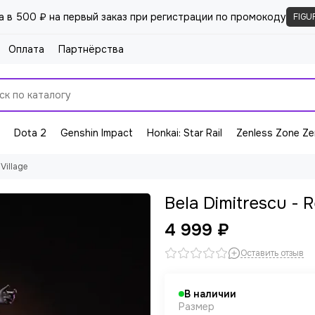
а в 500 ₽ на первый заказ при регистрации по промокоду
FIGU
Оплата
Партнёрства
Dota 2
Genshin Impact
Honkai: Star Rail
Zenless Zone Ze
 Village
Bela Dimitrescu - R
4 999 ₽
Оставить отзыв
В наличии
Размер