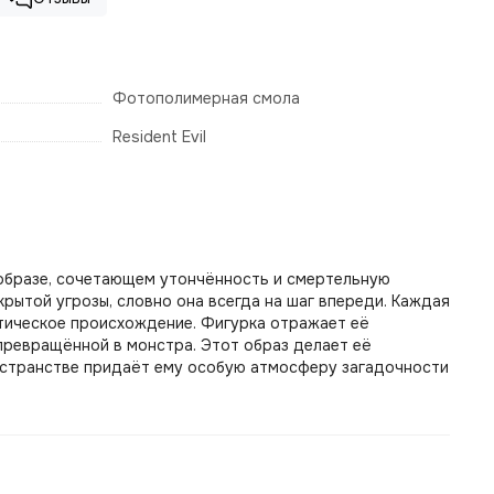
Фотополимерная смола
Resident Evil
 в образе, сочетающем утончённость и смертельную
крытой угрозы, словно она всегда на шаг впереди.
Каждая
атическое происхождение.
Фигурка отражает её
 превращённой в монстра.
Этот образ делает её
остранстве придаёт ему особую атмосферу загадочности