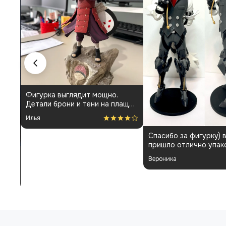
Фигурка выглядит мощно.
Детали брони и тени на плаще
проработаны аккуратно.
Илья
Пришла быстро и без
повреждений. Немного
Спасибо за фигурку) 
шатались некоторые части, но
пришло отлично упак
поправил теперь стоит как
Отдельная благодарн
влитая. В целом доволен
Вероника
покраску модели.