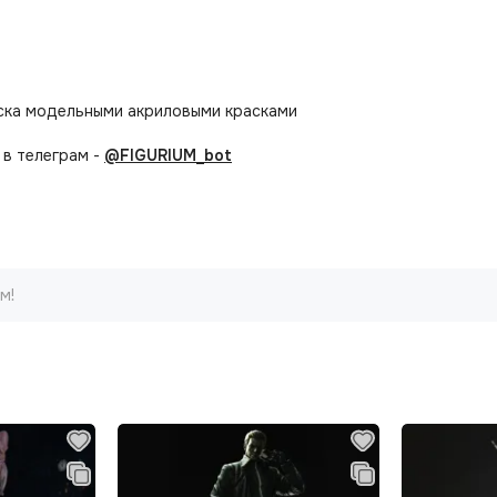
аска модельными акриловыми красками
в телеграм -
@FIGURIUM_bot
м!