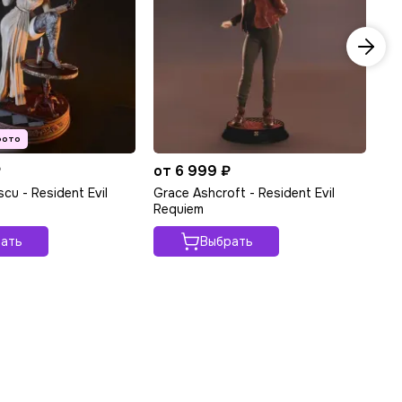
₽
от 6 999 ₽
от
scu - Resident Evil
Grace Ashcroft - Resident Evil
Ad
Requiem
Re
ать
Выбрать