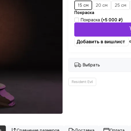
15 см
20 см
25 см
Покраска
Покраска
(+
5 000 ₽
)
Добавить в вишлист
Выбрать
Resident Evil
е
Сравнение размеров
Доставка
Оплата