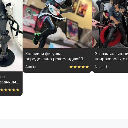
Красивая фигурка,
Заказывал вперв
определенно рекомендую👍🏻
понравилось, от
менеджарами до
Артём
Nomad
покраса
все
ованным.
ость за