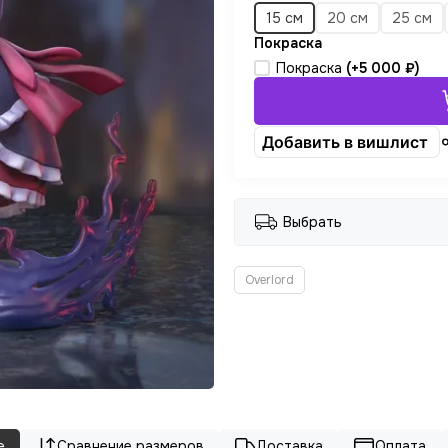
15 см
20 см
25 см
Покраска
Покраска
(+
5 000 ₽
)
Добавить в вишлист
Выбрать
Overlord
е
Сравнение размеров
Доставка
Оплата