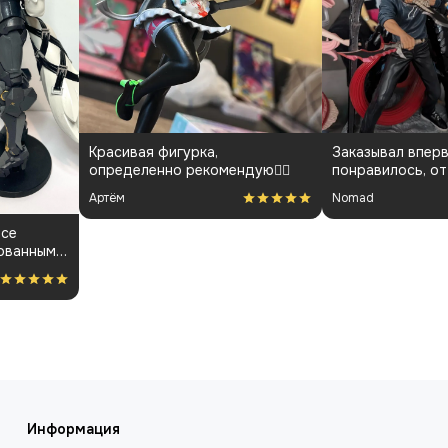
,
Заказывал впервые, все очень
мендую👍🏻
понравилось, от общения с
менеджарами до фигурки и
Nomad
покраса
Хорошее кач
Продавец от
вопросы и д
FlyBy
курсе всего
Информация