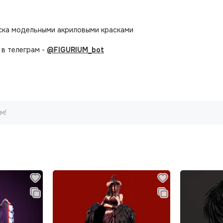
аска модельными акриловыми красками
в телеграм -
@FIGURIUM_bot
м!