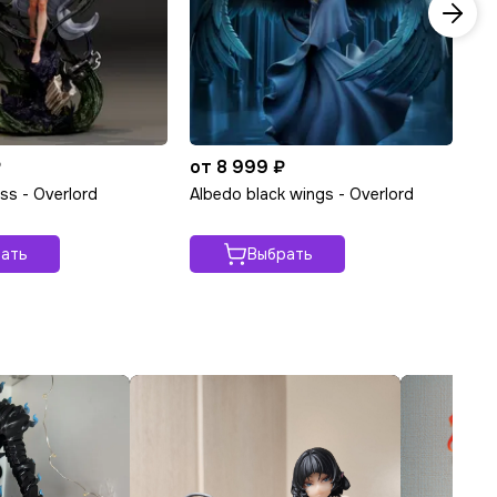
₽
от 8 999 ₽
от
ss - Overlord
Albedo black wings - Overlord
Al
ать
Выбрать