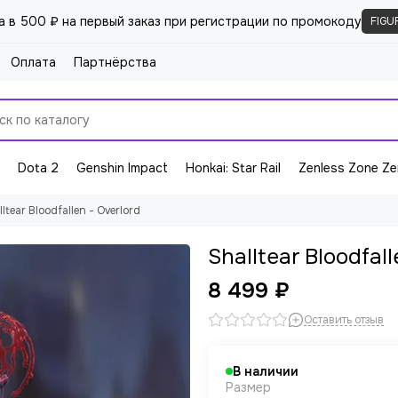
а в 500 ₽ на первый заказ при регистрации по промокоду
FIGU
Оплата
Партнёрства
Dota 2
Genshin Impact
Honkai: Star Rail
Zenless Zone Ze
ltear Bloodfallen - Overlord
Shalltear Bloodfall
8 499 ₽
Оставить отзыв
В наличии
Размер