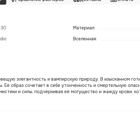
- 30
Материал:
dio
Вселенная:
овещую элегантность и вампирскую природу. В изысканном гот
ы. Её образ сочетает в себе утонченность и смертельную опас
истики и силы, подчёркивая её могущество и жажду крови, ко