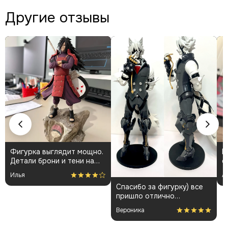
Другие отзывы
Фигурка выглядит мощно.
К
Детали брони и тени на
о
плаще проработаны
👍
Илья
А
аккуратно. Пришла быстро
Спасибо за фигурку) все
и без повреждений.
пришло отлично
Немного шатались
упакованным. Отдельная
некоторые части, но
Вероника
благодарность за
поправил теперь стоит
покраску модели.
как влитая. В целом