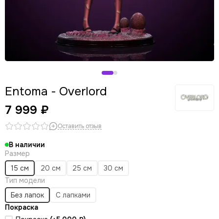
Panty & Stocking with Garterbelt
Stellar Blade
Entoma - Overlord
7 999 ₽
Оставить отзыв
В наличии
Размер
15 см
20 см
25 см
30 см
Тип модели
Без лапок
С лапками
Покраска