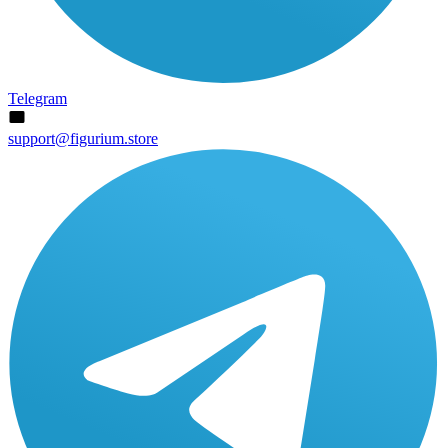
Telegram
support@figurium.store