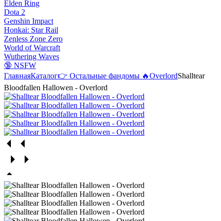
Elden Ring
Dota 2
Genshin Impact
Honkai: Star Rail
Zenless Zone Zero
World of Warcraft
Wuthering Waves
🔞 NSFW
Главная
Каталог
👉 Остальные фандомы 🔥
Overlord
Shalltear
Bloodfallen Hallowen - Overlord