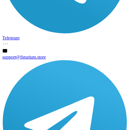
Telegram
support@figurium.store