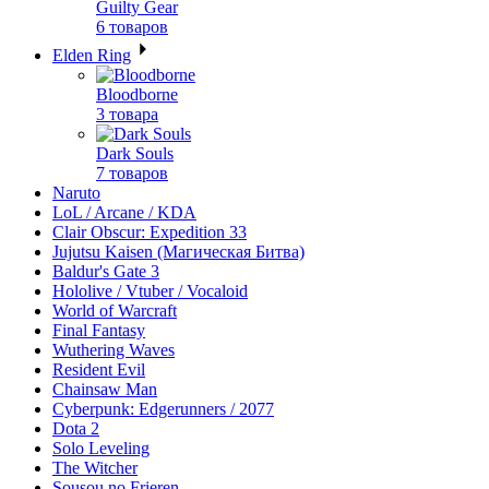
Guilty Gear
6 товаров
Elden Ring
Bloodborne
3 товара
Dark Souls
7 товаров
Naruto
LoL / Arcane / KDA
Clair Obscur: Expedition 33
Jujutsu Kaisen (Магическая Битва)
Baldur's Gate 3
Hololive / Vtuber / Vocaloid
World of Warcraft
Final Fantasy
Wuthering Waves
Resident Evil
Chainsaw Man
Cyberpunk: Edgerunners / 2077
Dota 2
Solo Leveling
The Witcher
Sousou no Frieren