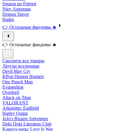
Sousou no Frieren
Nier: Automata
Demon Slayer
Hades
👉 Остальные фандомы 🔥
👉 Остальные фандомы 🔥
Смотреть все товары
Другие вселенные
Devil May Cry
KPop Demon Hunters
One Punch Man
Evangelion
Overlord
Attack on Titan
VALORANT
Arknights: Endfield
Harley Quinn
JoJo's Bizarre Adventure
Doki Doki Literature Club
Kaguya-sama: Love Is War