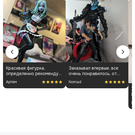
Красивая фигурка,
Заказывал впервые, все
определенно рекомендую
очень понравилось, от
👍🏻
общения с менеджарами
Артём
Nomad
до фигурки и покраса
Х
П
м
F
м
п