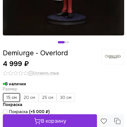
Panty & Stocking with Garterbelt
Stellar Blade
Demiurge - Overlord
4 999 ₽
Оставить отзыв
В наличии
Размер
15 см
20 см
25 см
30 см
Покраска
Покраска
(+
5 000 ₽
)
В корзину