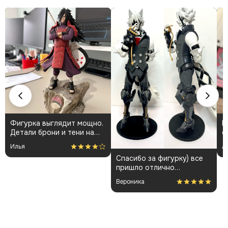
Фигурка выглядит мощно.
К
Детали брони и тени на
о
плаще проработаны
👍
Илья
А
аккуратно. Пришла быстро
Спасибо за фигурку) все
и без повреждений.
пришло отлично
Немного шатались
упакованным. Отдельная
некоторые части, но
Вероника
благодарность за
поправил теперь стоит
покраску модели.
как влитая. В целом
доволен