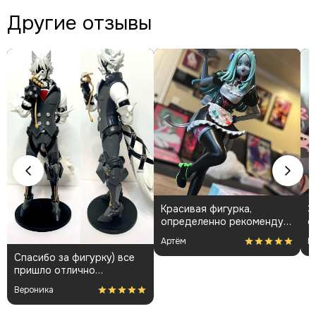
Другие отзывы
Красивая фигурка,
З
определенно рекомендую
о
👍🏻
о
Артём
N
д
Спасибо за фигурку) все
пришло отлично
упакованным. Отдельная
Вероника
благодарность за
покраску модели.