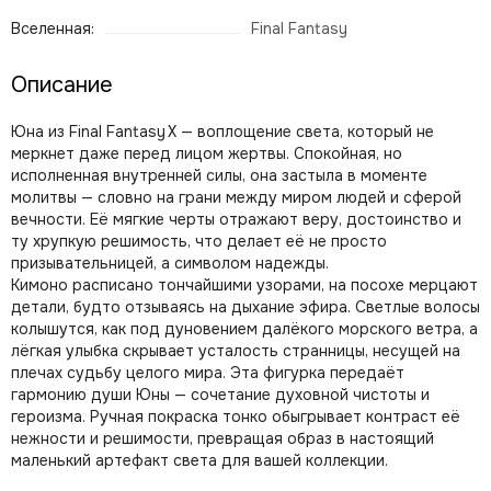
Вселенная:
Final Fantasy
Описание
Юна из Final Fantasy X — воплощение света, который не
меркнет даже перед лицом жертвы. Спокойная, но
исполненная внутренней силы, она застыла в моменте
молитвы — словно на грани между миром людей и сферой
вечности. Её мягкие черты отражают веру, достоинство и
ту хрупкую решимость, что делает её не просто
призывательницей, а символом надежды.
Кимоно расписано тончайшими узорами, на посохе мерцают
детали, будто отзываясь на дыхание эфира. Светлые волосы
колышутся, как под дуновением далёкого морского ветра, а
лёгкая улыбка скрывает усталость странницы, несущей на
плечах судьбу целого мира. Эта фигурка передаёт
гармонию души Юны — сочетание духовной чистоты и
героизма. Ручная покраска тонко обыгрывает контраст её
нежности и решимости, превращая образ в настоящий
маленький артефакт света для вашей коллекции.