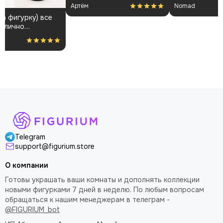
могу сказать, что фигурка
Сборка так же не вызвала
Дмитрий
Loki Aleks
и покраска просто на
проблем, всё отлично
высоте
держится. Упаковка
надежная, все пришло в
Б
целости. Фигурка
к
прекрастно смотрится в
комнате, доволен как слон
W
Telegram
support@figurium.store
О компании
Готовы украшать ваши комнаты и дополнять коллекции
новыми фигурками 7 дней в неделю. По любым вопросам
обращаться к нашим менеджерам в телеграм -
@FIGURIUM_bot