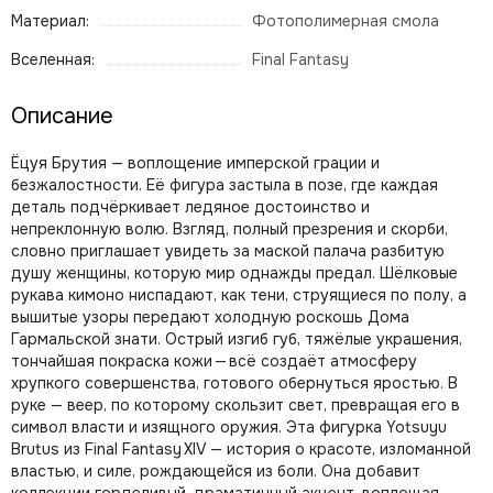
Материал:
Фотополимерная смола
Вселенная:
Final Fantasy
Описание
Ёцуя Брутия — воплощение имперской грации и
безжалостности. Её фигура застыла в позе, где каждая
деталь подчёркивает ледяное достоинство и
непреклонную волю. Взгляд, полный презрения и скорби,
словно приглашает увидеть за маской палача разбитую
душу женщины, которую мир однажды предал. Шёлковые
рукава кимоно ниспадают, как тени, струящиеся по полу, а
вышитые узоры передают холодную роскошь Дома
Гармальской знати. Острый изгиб губ, тяжёлые украшения,
тончайшая покраска кожи — всё создаёт атмосферу
хрупкого совершенства, готового обернуться яростью. В
руке — веер, по которому скользит свет, превращая его в
символ власти и изящного оружия. Эта фигурка Yotsuyu
Brutus из Final Fantasy XIV — история о красоте, изломанной
властью, и силе, рождающейся из боли. Она добавит