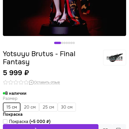
Yotsuyu Brutus - Final
Fantasy
5 999 ₽
Оставить отзыв
В наличии
Размер
15 см
20 см
25 см
30 см
Покраска
Покраска
(+
5 000 ₽
)