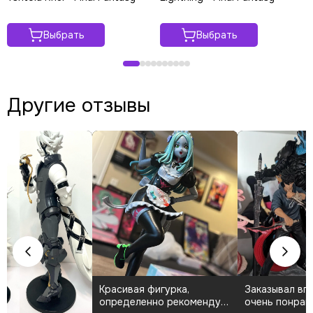
Выбрать
Выбрать
Другие отзывы
Я в полном восторге. Как
Проработка лица и брони
большой фанат элдена
просто впечатляет.