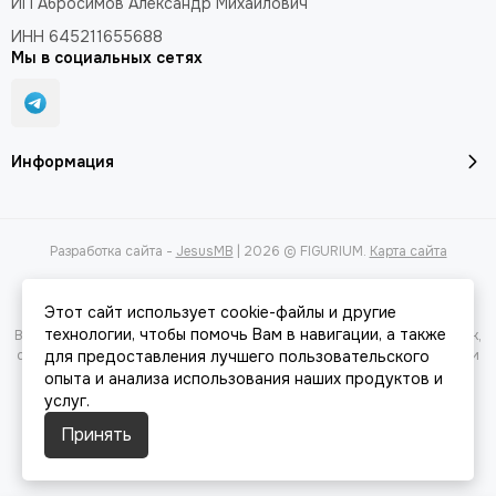
ИП Абросимов Александр
Михайлович
ИНН 645211655688
Мы в социальных сетях
Информация
Разработка сайта -
JesusMB
| 2026 © FIGURIUM.
Карта сайта
Этот сайт использует cookie-файлы и другие
технологии, чтобы помочь Вам в навигации, а также
Вся представленная на сайте информация, касающаяся характеристик,
стоимости товаров и услуг, носит информационный характер и ни при
для предоставления лучшего пользовательского
каких условиях не является публичной офертой, определяемой
опыта и анализа использования наших продуктов и
положениями Статьи 437(2) Гражданского кодекса РФ.
услуг.
Принять