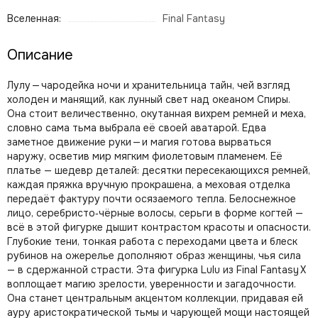
Вселенная:
Final Fantasy
Описание
Лулу — чародейка ночи и хранительница тайн, чей взгляд
холоден и манящий, как лунный свет над океаном Спиры.
Она стоит величественно, окутанная вихрем ремней и меха,
словно сама тьма выбрала её своей аватарой. Едва
заметное движение руки — и магия готова вырваться
наружу, осветив мир мягким фиолетовым пламенем. Её
платье — шедевр деталей: десятки пересекающихся ремней,
каждая пряжка вручную прокрашена, а меховая отделка
передаёт фактуру почти осязаемого тепла. Белоснежное
лицо, серебристо‑чёрные волосы, серьги в форме когтей —
всё в этой фигурке дышит контрастом красоты и опасности.
Глубокие тени, тонкая работа с переходами цвета и блеск
рубинов на ожерелье дополняют образ женщины, чья сила
— в сдержанной страсти. Эта фигурка Lulu из Final Fantasy X
воплощает магию зрелости, уверенности и загадочности.
Она станет центральным акцентом коллекции, придавая ей
ауру аристократической тьмы и чарующей мощи настоящей