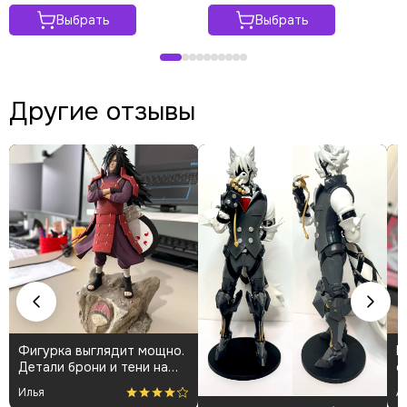
Выбрать
Выбрать
Другие отзывы
Фигурка выглядит мощно.
К
Детали брони и тени на
о
плаще проработаны
👍
Илья
А
аккуратно. Пришла быстро