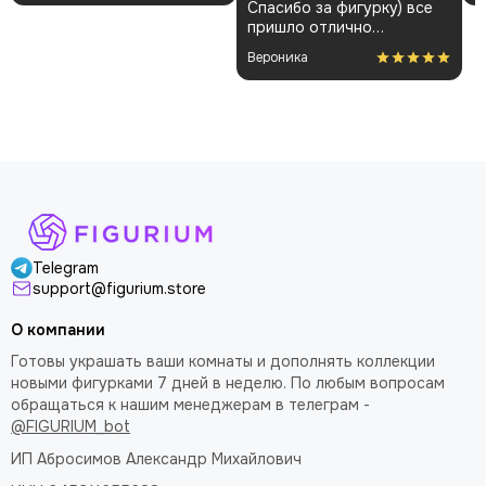
Спасибо за фигурку) все
и без повреждений.
пришло отлично
Немного шатались
упакованным. Отдельная
некоторые части, но
Вероника
благодарность за
поправил теперь стоит
покраску модели.
как влитая. В целом
доволен
Telegram
support@figurium.store
О компании
Готовы украшать ваши комнаты и дополнять коллекции
новыми фигурками 7 дней в неделю. По любым вопросам
обращаться к нашим менеджерам в телеграм -
@FIGURIUM_bot
ИП Абросимов Александр
Михайлович