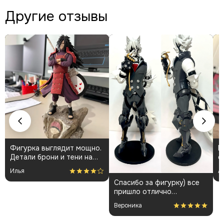
Другие отзывы
Фигурка выглядит мощно.
К
Детали брони и тени на
о
плаще проработаны
👍
Илья
А
аккуратно. Пришла быстро
Спасибо за фигурку) все
и без повреждений.
пришло отлично
Немного шатались
упакованным. Отдельная
некоторые части, но
Вероника
благодарность за
поправил теперь стоит
покраску модели.
как влитая. В целом