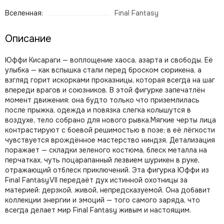
Вселенная:
Final Fantasy
Описание
Юффи Кисараги — воплощение хаоса, азарта и свободы. Её
улыбка — как вспышка стали перед броском сюрикена, а
взгляд горит искорками проказницы, которая всегда на шаг
впереди врагов и союзников. В этой фигурке запечатлён
момент движения: она будто только что приземлилась
после прыжка, одежда и повязка слегка колышутся в
воздухе, тело собрано для нового рывка.Мягкие черты лица
контрастируют с боевой решимостью в позе; в её лёгкости
чувствуется врождённое мастерство ниндзя. Детализация
поражает — складки зеленого костюма, блеск металла на
перчатках, чуть поцарапанный лезвием шурикен в руке,
отражающий отблеск приключений. Эта фигурка Юффи из
Final Fantasy VII передаёт дух истинной охотницы за
материей: дерзкой, живой, непредсказуемой. Она добавит
коллекции энергии и эмоций — того самого заряда, что
всегда делает мир Final Fantasy живым и настоящим.