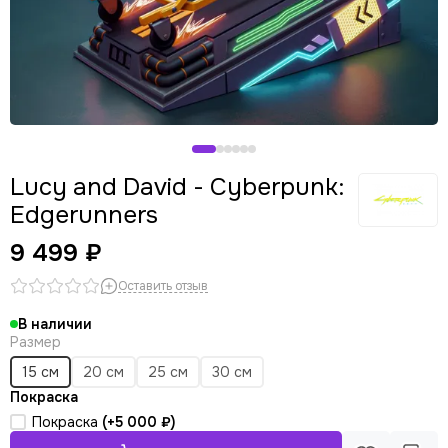
Lucy and David - Cyberpunk:
Edgerunners
9 499 ₽
Оставить отзыв
В наличии
Размер
15 см
20 см
25 см
30 см
Покраска
Покраска
(+
5 000 ₽
)